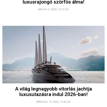
luxusrajongó szörfös álma!
MÁJUS 3, 2025, 10:57 DE.
A világ legnagyobb vitorlás jachtja
luxusutazásra indul 2026-ban!
MÁRCIUS 13, 2025, 10:46 DE.