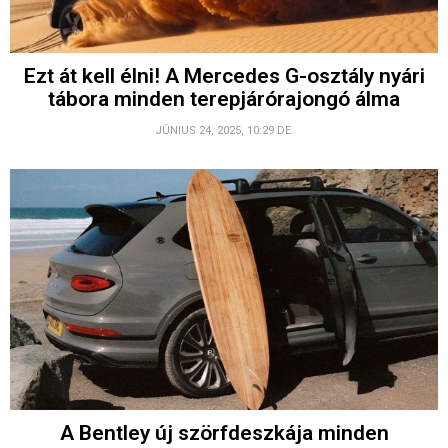
Ezt át kell élni! A Mercedes G-osztály nyári
tábora minden terepjárórajongó álma
JÚNIUS 24, 2025, 10:29 DE.
A Bentley új szörfdeszkája minden