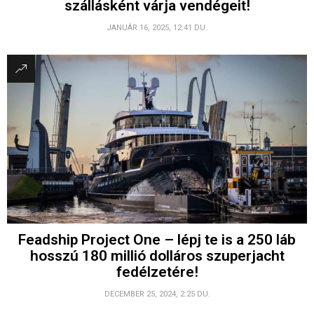
szállásként várja vendégeit!
JANUÁR 16, 2025, 12:41 DU.
Feadship Project One – lépj te is a 250 láb
hosszú 180 millió dolláros szuperjacht
fedélzetére!
DECEMBER 25, 2024, 2:25 DU.