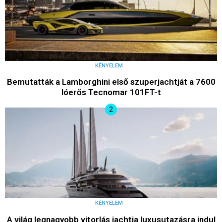
KÉNYELEM
Bemutatták a Lamborghini első szuperjachtját a 7600
lóerős Tecnomar 101FT-t
KÉNYELEM
A világ legnagyobb vitorlás jachtja luxusutazásra indul