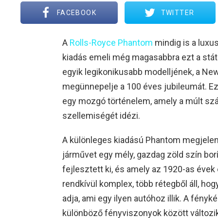
FACEBOOK
TWITTER
A
Rolls-Royce Phantom
mindig is a luxu
kiadás emeli még magasabbra ezt a stát
egyik legikonikusabb modelljének, a Ne
megünnepelje a 100 éves jubileumát. E
egy mozgó történelem, amely a múlt sz
szellemiségét idézi.
A különleges kiadású Phantom megjelenés
járművet egy mély, gazdag zöld szín bor
fejlesztett ki, és amely az 1920-as évek
rendkívül komplex, több rétegből áll, ho
adja, ami egy ilyen autóhoz illik. A fényk
különböző fényviszonyok között változik