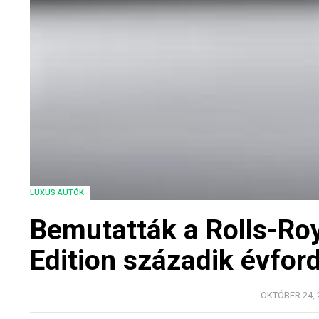
LUXUS AUTÓK
Bemutatták a Rolls-R
Edition századik évfor
OKTÓBER 24, 2