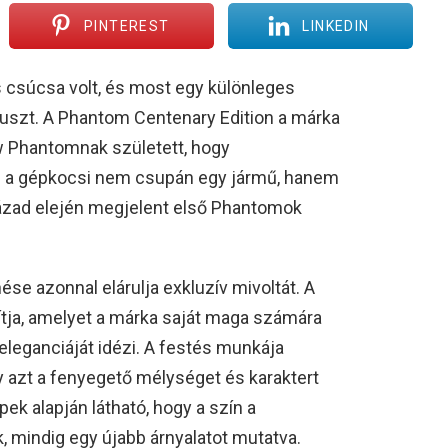
PINTEREST
LINKEDIN
s csúcsa volt, és most egy különleges
uszt. A Phantom Centenary Edition a márka
w Phantomnak született, hogy
z a gépkocsi nem csupán egy jármű, hanem
ázad elején megjelent első Phantomok
e azonnal elárulja exkluzív mivoltát. A
ítja, amelyet a márka saját maga számára
 eleganciáját idézi. A festés munkája
gy azt a fenyegető mélységet és karaktert
épek alapján látható, hogy a szín a
, mindig egy újabb árnyalatot mutatva.