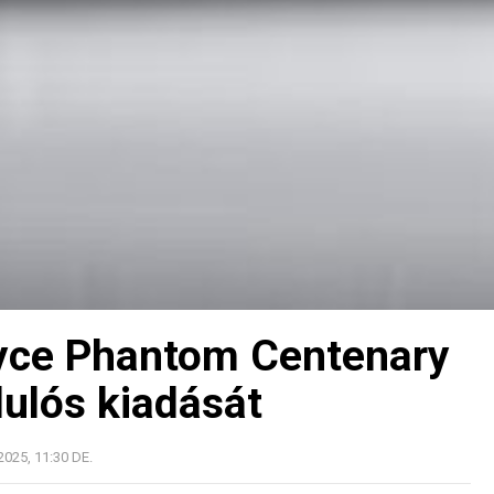
oyce Phantom Centenary
dulós kiadását
025, 11:30 DE.