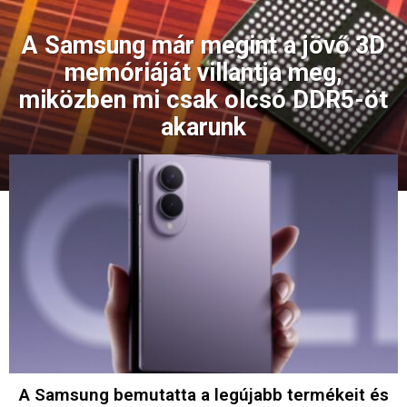
A Samsung már megint a jövő 3D
memóriáját villantja meg,
miközben mi csak olcsó DDR5-öt
akarunk
A Samsung bemutatta a legújabb termékeit és