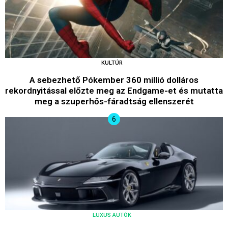
KULTÚR
A sebezhető Pókember 360 millió dolláros
rekordnyitással előzte meg az Endgame-et és mutatta
meg a szuperhős-fáradtság ellenszerét
LUXUS AUTÓK