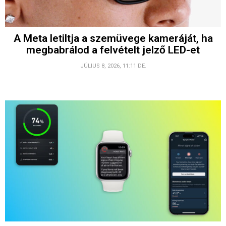
A Meta letiltja a szemüvege kameráját, ha
megbabrálod a felvételt jelző LED-et
JÚLIUS 8, 2026, 11:11 DE.