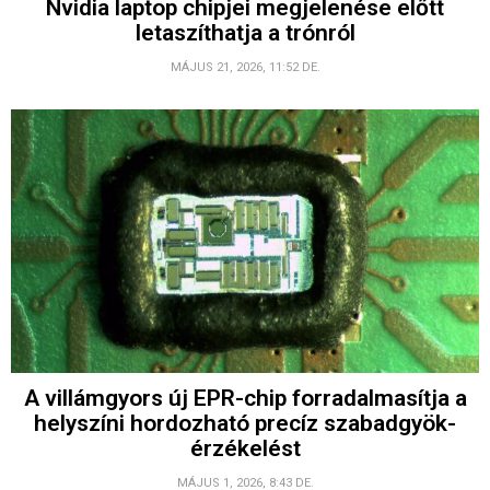
Nvidia laptop chipjei megjelenése előtt
letaszíthatja a trónról
MÁJUS 21, 2026, 11:52 DE.
A villámgyors új EPR-chip forradalmasítja a
helyszíni hordozható precíz szabadgyök-
érzékelést
MÁJUS 1, 2026, 8:43 DE.