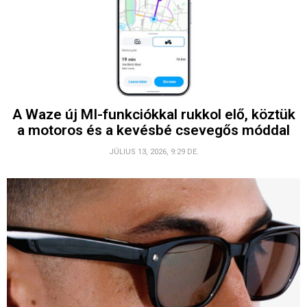
A Waze új MI-funkciókkal rukkol elő, köztük
a motoros és a kevésbé csevegős móddal
JÚLIUS 13, 2026, 9:29 DE.