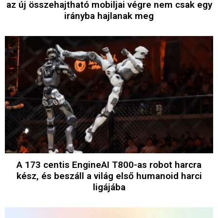
az új összehajtható mobiljai végre nem csak egy
irányba hajlanak meg
A 173 centis EngineAI T800-as robot harcra
kész, és beszáll a világ első humanoid harci
ligájába