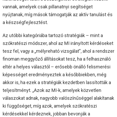
vannak, amelyek csak pillanatnyi segítséget
nyújtanak, míg mások támogatják az aktív tanulást és
a készségfejlesztést.
Az utóbbi kategóriába tartozó stratégiák – mint a
szókratészi módszer, ahol az MI irányított kérdéseket
tesz fel, vagy a „mélyreható vizsgálat”, ahol a rendszer
finoman meggyőző állításokat tesz, ha a felhasználó
eltér a helyes választól – erősebb önálló felismerési
képességet eredményeztek a későbbiekben, még
akkor is, ha ezek a stratégiák kezdetben lassították a
teljesítményt. „Azok az MI-k, amelyek közvetlen
válaszokat adnak, nagyobb valószínűséggel alakítanak
ki függőséget, míg azok, amelyek szókratészi
kérdésekkel kérdeznek, jobban bevonják a