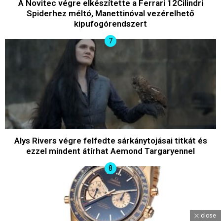
A Novitec végre elkészítette a Ferrari 12Cilindri
Spiderhez méltó, Manettinóval vezérelhető
kipufogórendszert
Alys Rivers végre felfedte sárkánytojásai titkát és
ezzel mindent átírhat Aemond Targaryennel
close