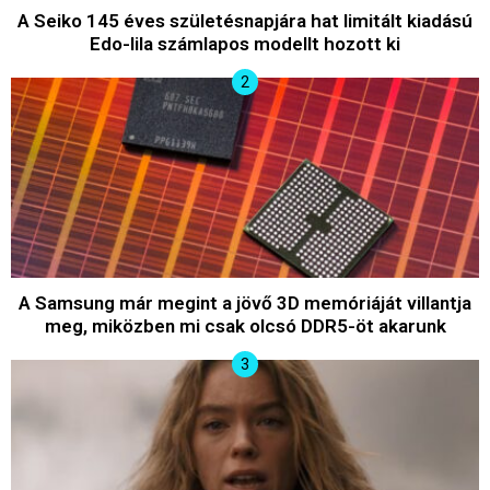
A Seiko 145 éves születésnapjára hat limitált kiadású
Edo-lila számlapos modellt hozott ki
A Samsung már megint a jövő 3D memóriáját villantja
meg, miközben mi csak olcsó DDR5-öt akarunk