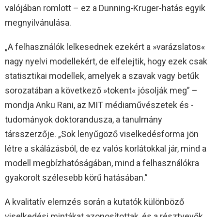
valójában romlott – ez a Dunning-Kruger-hatás egyik
megnyilvánulása.
„A felhasználók lelkesednek ezekért a »varázslatos«
nagy nyelvi modellekért, de elfelejtik, hogy ezek csak
statisztikai modellek, amelyek a szavak vagy betűk
sorozatában a következő »tokent« jósolják meg” –
mondja Anku Rani, az MIT médiaművészetek és -
tudományok doktorandusza, a tanulmány
társszerzője. „Sok lenyűgöző viselkedésforma jön
létre a skálázásból, de ez valós korlátokkal jár, mind a
modell megbízhatóságában, mind a felhasználókra
gyakorolt szélesebb körű hatásában.”
A kvalitatív elemzés során a kutatók különböző
viselkedési mintákat azonosítottak, és a résztvevők