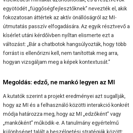
egyötödét „függőségfejlesztőknek” nevezték el, akik
fokozatosan áttértek az aktív önállóságról az MI-
útmutatás passzív elfogadására. Az egyik résztvevő a
kísérlet utáni kérdőívben nyíltan elismerte ezt a
változást: „Bár a chatbotok hangsúlyozták, hogy több
forrást is ellenőrizni kell, nem tanítottak meg arra,
hogyan vizsgáljam meg a képek kontextusát.”
Megoldás: edző, ne mankó legyen az MI
A kutatók szerint a projekt eredményei azt sugallják,
hogy az MI és a felhasználó közötti interakció konkrét
módja határozza meg, hogy az MI „edzőként” vagy
„mankóként” működik-e. A tanulmány egyértelmű
különbséget talált a beszélgetési stratégiák között: