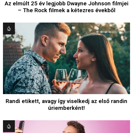
Az elmúlt 25 év legjobb Dwayne Johnson filmjei
– The Rock filmek a kétezres évekből
Randi etikett, avagy így viselkedj az első randin
úriemberként!