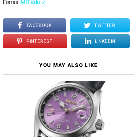
Forrás:
MIT.edu ↗̱
FACEBOOK
TWITTER
PINTEREST
LINKEDIN
YOU MAY ALSO LIKE