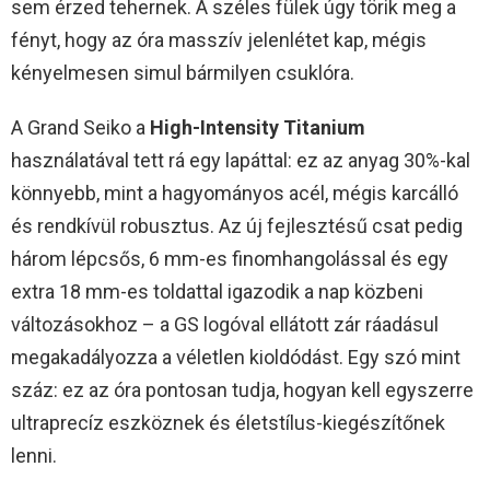
sem érzed tehernek. A széles fülek úgy törik meg a
fényt, hogy az óra masszív jelenlétet kap, mégis
kényelmesen simul bármilyen csuklóra.
A Grand Seiko a
High-Intensity Titanium
használatával tett rá egy lapáttal: ez az anyag 30%-kal
könnyebb, mint a hagyományos acél, mégis karcálló
és rendkívül robusztus. Az új fejlesztésű csat pedig
három lépcsős, 6 mm-es finomhangolással és egy
extra 18 mm-es toldattal igazodik a nap közbeni
változásokhoz – a GS logóval ellátott zár ráadásul
megakadályozza a véletlen kioldódást. Egy szó mint
száz: ez az óra pontosan tudja, hogyan kell egyszerre
ultraprecíz eszköznek és életstílus-kiegészítőnek
lenni.