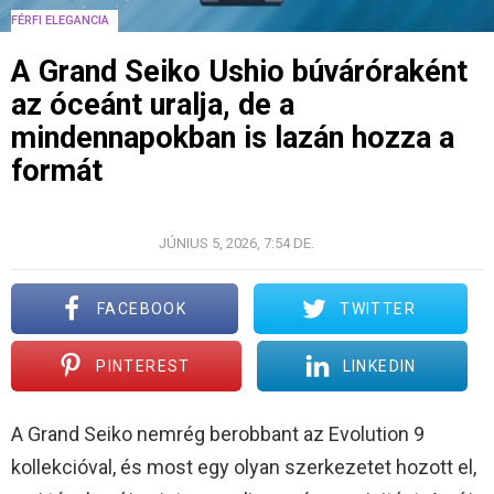
FÉRFI ELEGANCIA
A Grand Seiko Ushio búváróraként
az óceánt uralja, de a
mindennapokban is lazán hozza a
formát
© GRAND SEIKO
JÚNIUS 5, 2026, 7:54 DE.
FACEBOOK
TWITTER
PINTEREST
LINKEDIN
A Grand Seiko nemrég berobbant az Evolution 9
kollekcióval, és most egy olyan szerkezetet hozott el,