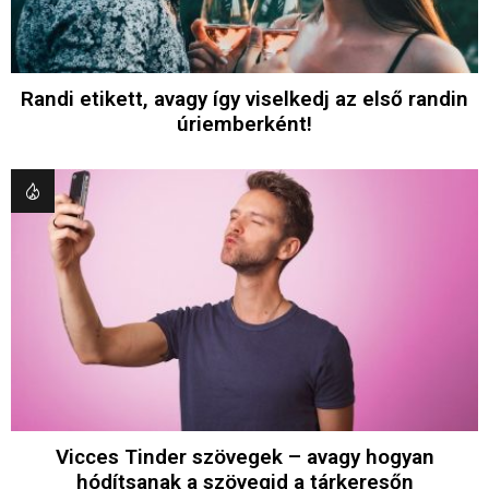
Randi etikett, avagy így viselkedj az első randin
úriemberként!
Vicces Tinder szövegek – avagy hogyan
hódítsanak a szövegid a tárkeresőn