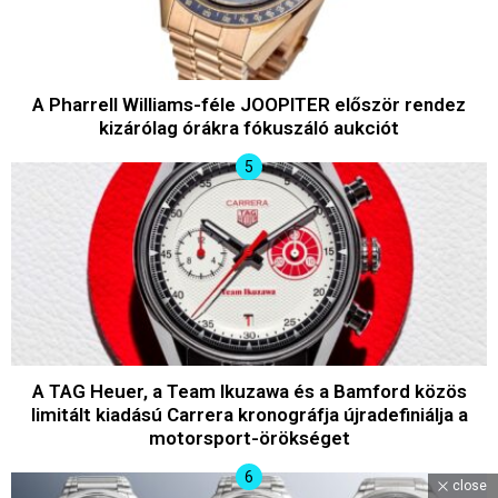
A Pharrell Williams-féle JOOPITER először rendez
kizárólag órákra fókuszáló aukciót
A TAG Heuer, a Team Ikuzawa és a Bamford közös
limitált kiadású Carrera kronográfja újradefiniálja a
motorsport-örökséget
close