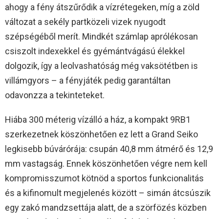
ahogy a fény átszűrődik a vízrétegeken, míg a zöld
változat a sekély partközeli vizek nyugodt
szépségéből merít. Mindkét számlap aprólékosan
csiszolt indexekkel és gyémántvágású élekkel
dolgozik, így a leolvashatóság még vaksötétben is
villámgyors – a fényjáték pedig garantáltan
odavonzza a tekinteteket.
Hiába 300 méterig vízálló a ház, a kompakt 9RB1
szerkezetnek köszönhetően ez lett a Grand Seiko
legkisebb búvárórája: csupán 40,8 mm átmérő és 12,9
mm vastagság. Ennek köszönhetően végre nem kell
kompromisszumot kötnöd a sportos funkcionalitás
és a kifinomult megjelenés között – simán átcsúszik
egy zakó mandzsettája alatt, de a szörfözés közben