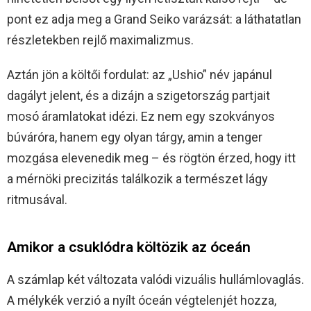
pont ez adja meg a Grand Seiko varázsát: a láthatatlan
részletekben rejlő maximalizmus.
Aztán jön a költői fordulat: az „Ushio” név japánul
dagályt jelent, és a dizájn a szigetország partjait
mosó áramlatokat idézi. Ez nem egy szokványos
búváróra, hanem egy olyan tárgy, amin a tenger
mozgása elevenedik meg – és rögtön érzed, hogy itt
a mérnöki precizitás találkozik a természet lágy
ritmusával.
Amikor a csuklódra költözik az óceán
A számlap két változata valódi vizuális hullámlovaglás.
A mélykék verzió a nyílt óceán végtelenjét hozza,