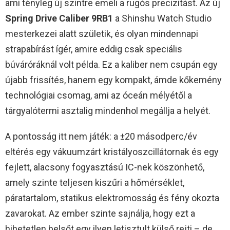
ami tényleg új szintre emeli a rugós precizitást. Az új
Spring Drive Caliber 9RB1
a Shinshu Watch Studio
mesterkezei alatt születik, és olyan mindennapi
strapabírást ígér, amire eddig csak speciális
búváróráknál volt példa. Ez a kaliber nem csupán egy
újabb frissítés, hanem egy kompakt, ámde kőkemény
technológiai csomag, ami az óceán mélyétől a
tárgyalótermi asztalig mindenhol megállja a helyét.
A pontosság itt nem játék: a ±20 másodperc/év
eltérés egy vákuumzárt kristályoszcillátornak és egy
fejlett, alacsony fogyasztású IC-nek köszönhető,
amely szinte teljesen kiszűri a hőmérséklet,
páratartalom, statikus elektromosság és fény okozta
zavarokat. Az ember szinte sajnálja, hogy ezt a
hihetetlen belsőt egy ilyen letisztult külső rejti – de