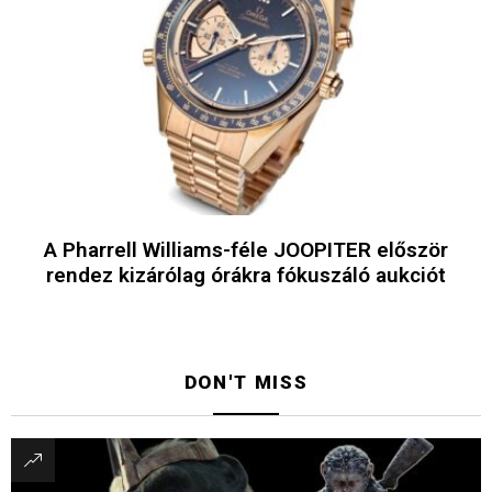
A Pharrell Williams-féle JOOPITER először
rendez kizárólag órákra fókuszáló aukciót
DON'T MISS