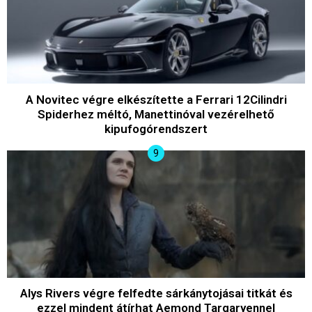
A Novitec végre elkészítette a Ferrari 12Cilindri
Spiderhez méltó, Manettinóval vezérelhető
kipufogórendszert
Alys Rivers végre felfedte sárkánytojásai titkát és
ezzel mindent átírhat Aemond Targaryennel