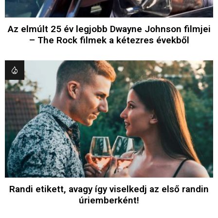
Az elmúlt 25 év legjobb Dwayne Johnson filmjei
– The Rock filmek a kétezres évekből
Randi etikett, avagy így viselkedj az első randin
úriemberként!