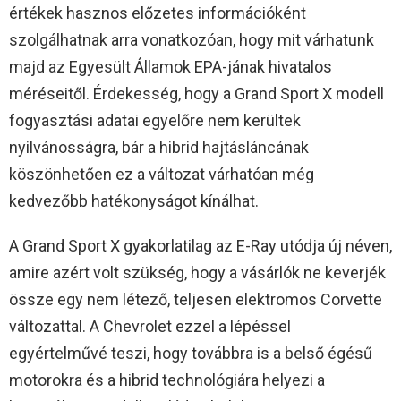
értékek hasznos előzetes információként
szolgálhatnak arra vonatkozóan, hogy mit várhatunk
majd az Egyesült Államok EPA-jának hivatalos
méréseitől. Érdekesség, hogy a Grand Sport X modell
fogyasztási adatai egyelőre nem kerültek
nyilvánosságra, bár a hibrid hajtásláncának
köszönhetően ez a változat várhatóan még
kedvezőbb hatékonyságot kínálhat.
A Grand Sport X gyakorlatilag az E-Ray utódja új néven,
amire azért volt szükség, hogy a vásárlók ne keverjék
össze egy nem létező, teljesen elektromos Corvette
változattal. A Chevrolet ezzel a lépéssel
egyértelművé teszi, hogy továbbra is a belső égésű
motorokra és a hibrid technológiára helyezi a