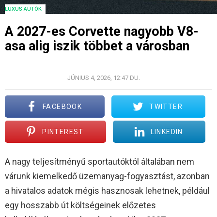
LUXUS AUTÓK
A 2027-es Corvette nagyobb V8-
asa alig iszik többet a városban
© CHEVROLET
JÚNIUS 4, 2026, 12:47 DU.
FACEBOOK
TWITTER
PINTEREST
LINKEDIN
A nagy teljesítményű sportautóktól általában nem
várunk kiemelkedő üzemanyag-fogyasztást, azonban
a hivatalos adatok mégis hasznosak lehetnek, például
egy hosszabb út költségeinek előzetes