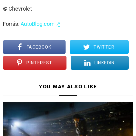
© Chevrolet
Forrás:
AutoBlog.com ↗̱
FACEBOOK
TWITTER
PINTEREST
LINKEDIN
YOU MAY ALSO LIKE