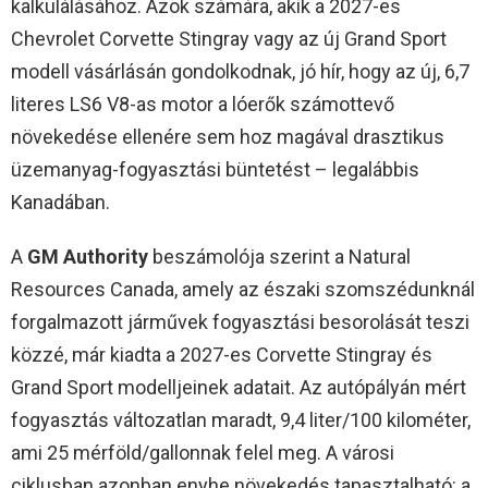
kalkulálásához. Azok számára, akik a 2027-es
Chevrolet Corvette Stingray vagy az új Grand Sport
modell vásárlásán gondolkodnak, jó hír, hogy az új, 6,7
literes LS6 V8-as motor a lóerők számottevő
növekedése ellenére sem hoz magával drasztikus
üzemanyag-fogyasztási büntetést – legalábbis
Kanadában.
A
GM Authority
beszámolója szerint a Natural
Resources Canada, amely az északi szomszédunknál
forgalmazott járművek fogyasztási besorolását teszi
közzé, már kiadta a 2027-es Corvette Stingray és
Grand Sport modelljeinek adatait. Az autópályán mért
fogyasztás változatlan maradt, 9,4 liter/100 kilométer,
ami 25 mérföld/gallonnak felel meg. A városi
ciklusban azonban enyhe növekedés tapasztalható: a