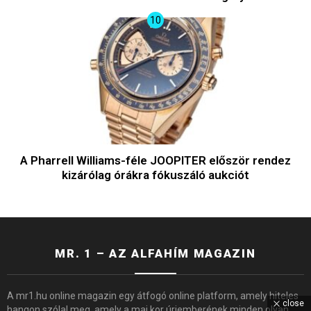
A Pharrell Williams-féle JOOPITER először rendez
kizárólag órákra fókuszáló aukciót
MR. 1 – AZ ALFAHÍM MAGAZIN
A mr1.hu online magazin egy átfogó online platform, amely hiteles
close
hangon szólal meg, amely a mai kor úriemberének minden olyan