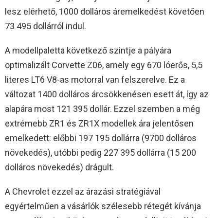
lesz elérhető, 1000 dolláros áremelkedést követően
73 495 dollárról indul.
A modellpaletta következő szintje a pályára
optimalizált Corvette Z06, amely egy 670 lóerős, 5,5
literes LT6 V8-as motorral van felszerelve. Ez a
változat 1400 dolláros árcsökkenésen esett át, így az
alapára most 121 395 dollár. Ezzel szemben a még
extrémebb ZR1 és ZR1X modellek ára jelentősen
emelkedett: előbbi 197 195 dollárra (9700 dolláros
növekedés), utóbbi pedig 227 395 dollárra (15 200
dolláros növekedés) drágult.
A Chevrolet ezzel az árazási stratégiával
egyértelműen a vásárlók szélesebb rétegét kívánja