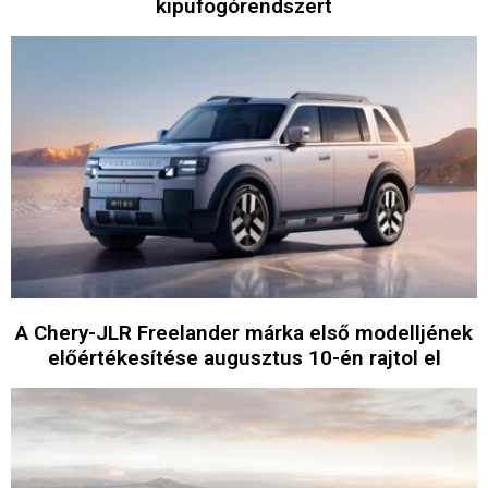
kipufogórendszert
A Chery-JLR Freelander márka első modelljének
előértékesítése augusztus 10-én rajtol el