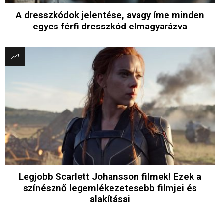
A dresszkódok jelentése, avagy íme minden
egyes férfi dresszkód elmagyarázva
Legjobb Scarlett Johansson filmek! Ezek a
színésznő legemlékezetesebb filmjei és
alakításai