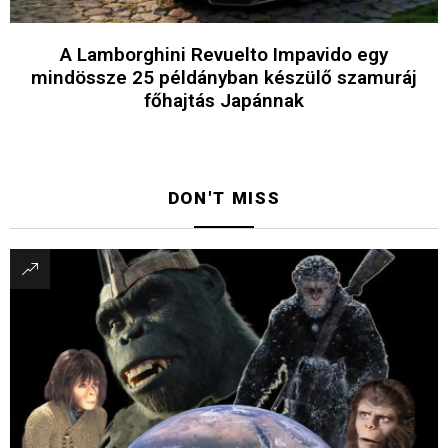
A Lamborghini Revuelto Impavido egy
mindössze 25 példányban készülő szamuráj
főhajtás Japánnak
DON'T MISS