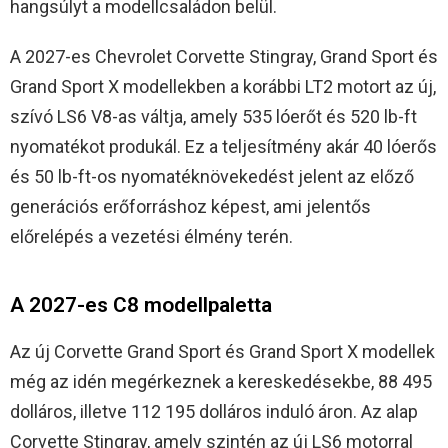
hangsúlyt a modellcsaládon belül.
A 2027-es Chevrolet Corvette Stingray, Grand Sport és
Grand Sport X modellekben a korábbi LT2 motort az új,
szívó LS6 V8-as váltja, amely 535 lóerőt és 520 lb-ft
nyomatékot produkál. Ez a teljesítmény akár 40 lóerős
és 50 lb-ft-os nyomatéknövekedést jelent az előző
generációs erőforráshoz képest, ami jelentős
előrelépés a vezetési élmény terén.
A 2027-es C8 modellpaletta
Az új Corvette Grand Sport és Grand Sport X modellek
még az idén megérkeznek a kereskedésekbe, 88 495
dolláros, illetve 112 195 dolláros induló áron. Az alap
Corvette Stingray, amely szintén az új LS6 motorral