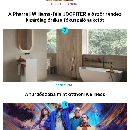
FÉRFI ELEGANCIA
A Pharrell Williams-féle JOOPITER először rendez
kizárólag órákra fókuszáló aukciót
KÉNYELEM
A fürdőszoba mint otthoni wellness