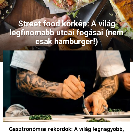
Street food körkép: A világ
legfinomabb utcai fogásai (nem
csak hamburger!)
Gasztronómiai rekordok: A világ legnagyobb,