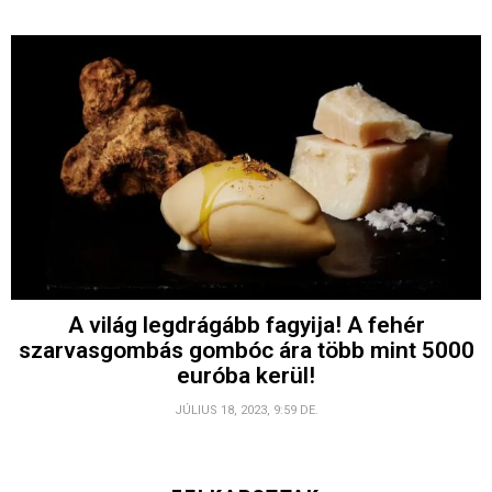
A világ legdrágább fagyija! A fehér
szarvasgombás gombóc ára több mint 5000
euróba kerül!
JÚLIUS 18, 2023, 9:59 DE.