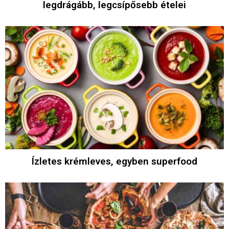
legdrágább, legcsípősebb ételei
Ízletes krémleves, egyben superfood