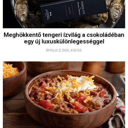
Meghökkentő tengeri ízvilág a csokoládéban
egy új luxuskülönlegességgel
ÁPRILIS 3, 2025, 8:02 DE.