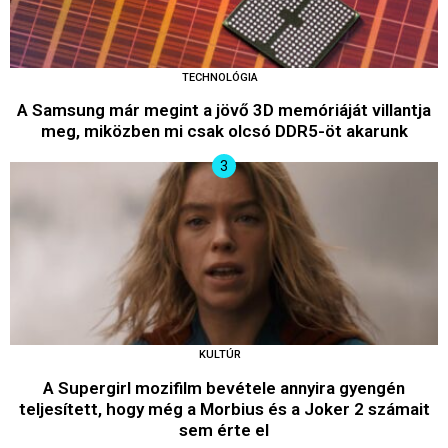
TECHNOLÓGIA
A Samsung már megint a jövő 3D memóriáját villantja
meg, miközben mi csak olcsó DDR5-öt akarunk
KULTÚR
A Supergirl mozifilm bevétele annyira gyengén
teljesített, hogy még a Morbius és a Joker 2 számait
sem érte el