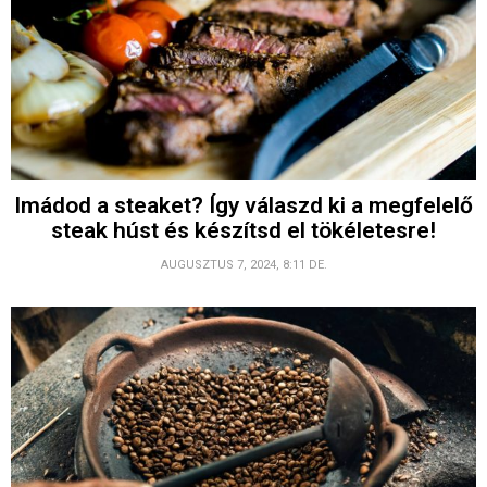
Imádod a steaket? Így válaszd ki a megfelelő
steak húst és készítsd el tökéletesre!
AUGUSZTUS 7, 2024, 8:11 DE.