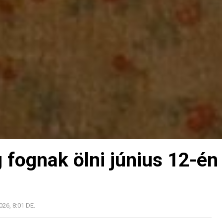
 fognak ölni június 12-én
026, 8:01 DE.