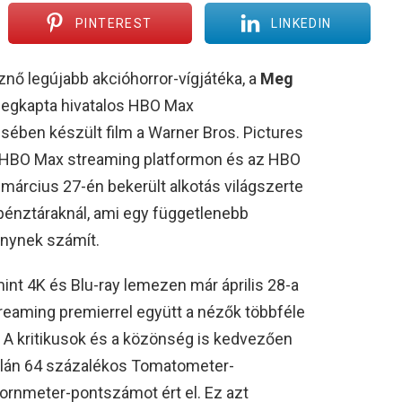
PINTEREST
LINKEDIN
znő legújabb akcióhorror-vígjátéka, a
Meg
egkapta hivatalos HBO Max
ésében készült film a Warner Bros. Pictures
az HBO Max streaming platformon és az HBO
március 27-én bekerült alkotás világszerte
gypénztáraknál, ami egy függetlenebb
énynek számít.
int 4K és Blu-ray lemezen már április 28-a
treaming premierrel együtt a nézők többféle
 A kritikusok és a közönség is kedvezően
dalán 64 százalékos Tomatometer-
ornmeter-pontszámot ért el. Ez azt