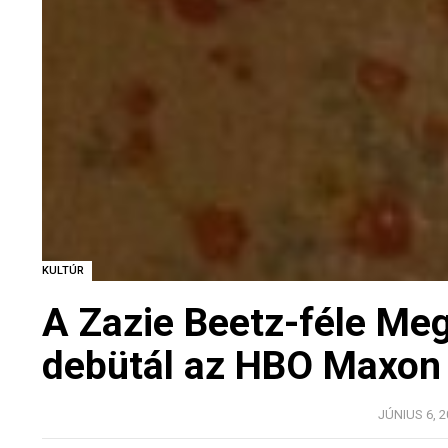
KULTÚR
A Zazie Beetz-féle Meg
debütál az HBO Maxon
JÚNIUS 6, 2