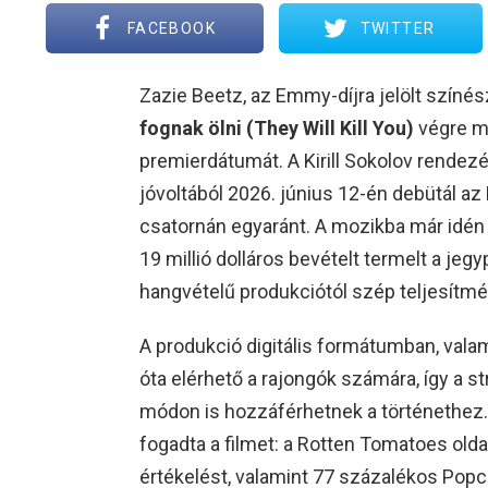
FACEBOOK
TWITTER
Zazie Beetz, az Emmy-díjra jelölt színés
fognak ölni (They Will Kill You)
végre m
premierdátumát. A Kirill Sokolov rendez
jóvoltából 2026. június 12-én debütál 
csatornán egyaránt. A mozikba már idén 
19 millió dolláros bevételt termelt a je
hangvételű produkciótól szép teljesítm
A produkció digitális formátumban, valam
óta elérhető a rajongók számára, így a s
módon is hozzáférhetnek a történethez.
fogadta a filmet: a Rotten Tomatoes ol
értékelést, valamint 77 százalékos Popc