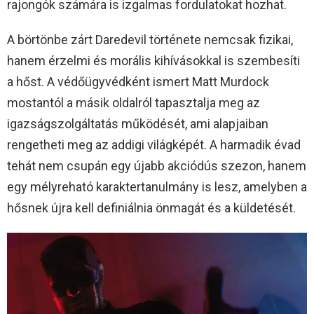
rajongók számára is izgalmas fordulatokat hozhat.
A börtönbe zárt Daredevil története nemcsak fizikai,
hanem érzelmi és morális kihívásokkal is szembesíti
a hőst. A védőügyvédként ismert Matt Murdock
mostantól a másik oldalról tapasztalja meg az
igazságszolgáltatás működését, ami alapjaiban
rengetheti meg az addigi világképét. A harmadik évad
tehát nem csupán egy újabb akciódús szezon, hanem
egy mélyreható karaktertanulmány is lesz, amelyben a
hősnek újra kell definiálnia önmagát és a küldetését.