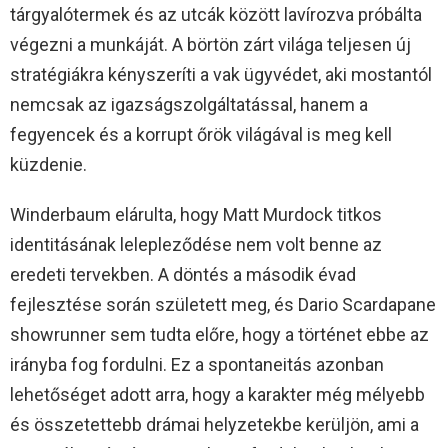
tárgyalótermek és az utcák között lavírozva próbálta
végezni a munkáját. A börtön zárt világa teljesen új
stratégiákra kényszeríti a vak ügyvédet, aki mostantól
nemcsak az igazságszolgáltatással, hanem a
fegyencek és a korrupt őrök világával is meg kell
küzdenie.
Winderbaum elárulta, hogy Matt Murdock titkos
identitásának lelepleződése nem volt benne az
eredeti tervekben. A döntés a második évad
fejlesztése során született meg, és Dario Scardapane
showrunner sem tudta előre, hogy a történet ebbe az
irányba fog fordulni. Ez a spontaneitás azonban
lehetőséget adott arra, hogy a karakter még mélyebb
és összetettebb drámai helyzetekbe kerüljön, ami a