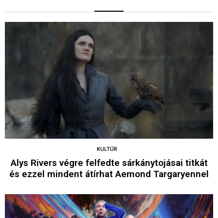
KULTÚR
Alys Rivers végre felfedte sárkánytojásai titkát
és ezzel mindent átírhat Aemond Targaryennel