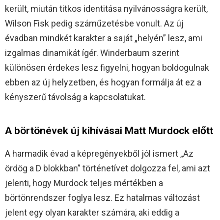
került, miután titkos identitása nyilvánosságra került,
Wilson Fisk pedig száműzetésbe vonult. Az új
évadban mindkét karakter a saját „helyén” lesz, ami
izgalmas dinamikát ígér. Winderbaum szerint
különösen érdekes lesz figyelni, hogyan boldogulnak
ebben az új helyzetben, és hogyan formálja át ez a
kényszerű távolság a kapcsolatukat.
A börtönévek új kihívásai Matt Murdock előtt
A harmadik évad a képregényekből jól ismert „Az
ördög a D blokkban” történetívet dolgozza fel, ami azt
jelenti, hogy Murdock teljes mértékben a
börtönrendszer foglya lesz. Ez hatalmas változást
jelent egy olyan karakter számára, aki eddig a