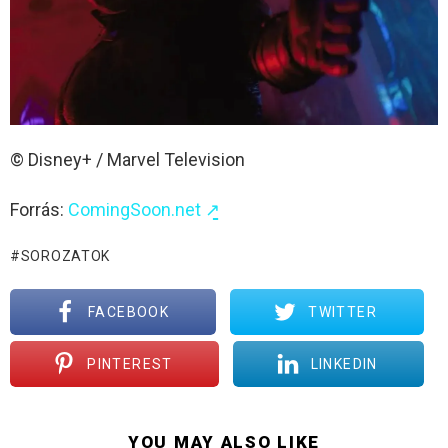
© Disney+ / Marvel Television
Forrás:
ComingSoon.net ↗̱
SOROZATOK
FACEBOOK
TWITTER
PINTEREST
LINKEDIN
YOU MAY ALSO LIKE