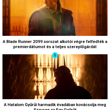
A Blade Runner 2099 sorozat alkotói végre felfedték a
premierdátumot és a teljes szereplőgárdát
A Hatalom Gyűrűi harmadik évadában kovácsolja meg
Szauron az Egy Gyűrűt