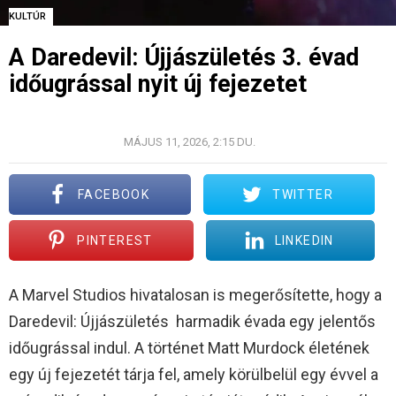
KULTÚR
A Daredevil: Újjászületés 3. évad
időugrással nyit új fejezetet
© DISNEY+ / MARVEL TELEVISION
MÁJUS 11, 2026, 2:15 DU.
FACEBOOK
TWITTER
PINTEREST
LINKEDIN
A Marvel Studios hivatalosan is megerősítette, hogy a
Daredevil: Újjászületés harmadik évada egy jelentős
időugrással indul. A történet Matt Murdock életének
egy új fejezetét tárja fel, amely körülbelül egy évvel a