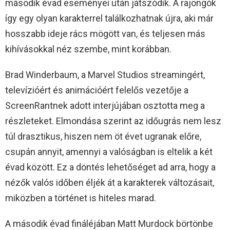
második évad eseményei után játszódik. A rajongók
így egy olyan karakterrel találkozhatnak újra, aki már
hosszabb ideje rács mögött van, és teljesen más
kihívásokkal néz szembe, mint korábban.
Brad Winderbaum, a Marvel Studios streamingért,
televízióért és animációért felelős vezetője a
ScreenRantnek adott interjújában osztotta meg a
részleteket. Elmondása szerint az időugrás nem lesz
túl drasztikus, hiszen nem öt évet ugranak előre,
csupán annyit, amennyi a valóságban is eltelik a két
évad között. Ez a döntés lehetőséget ad arra, hogy a
nézők valós időben éljék át a karakterek változásait,
miközben a történet is hiteles marad.
A második évad fináléjában Matt Murdock börtönbe