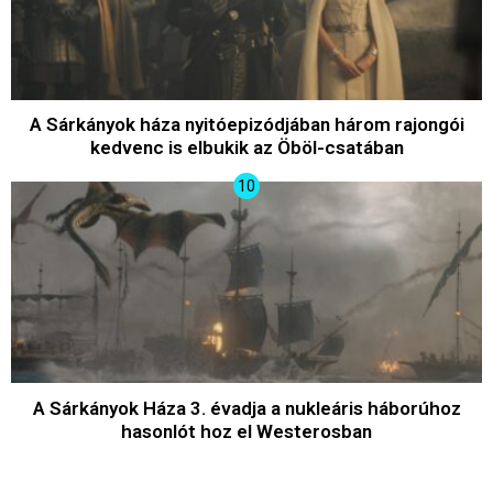
A Sárkányok háza nyitóepizódjában három rajongói
kedvenc is elbukik az Öböl-csatában
A Sárkányok Háza 3. évadja a nukleáris háborúhoz
hasonlót hoz el Westerosban