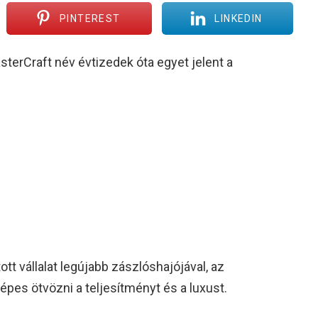
PINTEREST
LINKEDIN
terCraft név évtizedek óta egyet jelent a
tt vállalat legújabb zászlóshajójával, az
épes ötvözni a teljesítményt és a luxust.