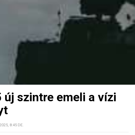
új szintre emeli a vízi
yt
025, 8:45 DE.