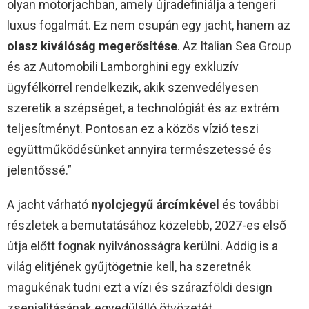
olyan motorjachban, amely újradefiniálja a tengeri
luxus fogalmát. Ez nem csupán egy jacht, hanem az
olasz kiválóság megerősítése
. Az Italian Sea Group
és az Automobili Lamborghini egy exkluzív
ügyfélkörrel rendelkezik, akik szenvedélyesen
szeretik a szépséget, a technológiát és az extrém
teljesítményt. Pontosan ez a közös vízió teszi
együttműködésünket annyira természetessé és
jelentőssé.”
A jacht várható
nyolcjegyű árcímkével
és további
részletek a bemutatásához közelebb, 2027-es első
útja előtt fognak nyilvánosságra kerülni. Addig is a
világ elitjének gyűjtögetnie kell, ha szeretnék
magukénak tudni ezt a vízi és szárazföldi design
zsenialitásának egyedülálló ötvözetét.