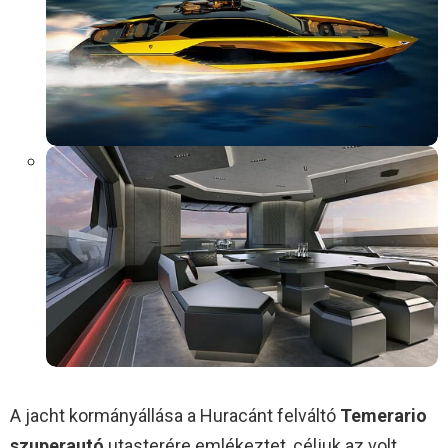
A jacht kormányállása a Huracánt felváltó
Temerario
szuperautó
utasterére emlékeztet, céljuk az volt,