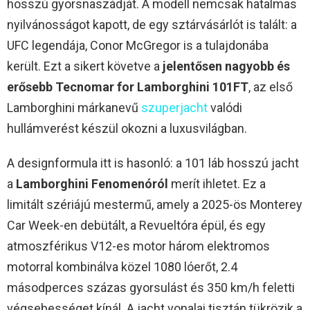
hosszú gyorsnaszádját. A modell nemcsak hatalmas
nyilvánosságot kapott, de egy sztárvásárlót is talált: a
UFC legendája, Conor McGregor is a tulajdonába
került. Ezt a sikert követve a
jelentősen nagyobb és
erősebb Tecnomar for Lamborghini 101FT
, az első
Lamborghini márkanevű
szuperjacht
valódi
hullámverést készül okozni a luxusvilágban.
A designformula itt is hasonló: a 101 láb hosszú jacht
a
Lamborghini Fenomenóról
merít ihletet. Ez a
limitált szériájú mestermű, amely a 2025-ös Monterey
Car Week-en debütált, a Revueltóra épül, és egy
atmoszférikus V12-es motor három elektromos
motorral kombinálva közel 1080 lóerőt, 2.4
másodperces százas gyorsulást és 350 km/h feletti
végsebességet kínál. A jacht vonalai tisztán tükrözik a