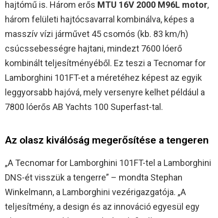
hajtómű is. Három erős
MTU 16V 2000 M96L motor
,
három felületi hajtócsavarral kombinálva, képes a
masszív vízi járművet 45 csomós (kb. 83 km/h)
csúcssebességre hajtani, mindezt 7600 lóerő
kombinált teljesítményéből. Ez teszi a Tecnomar for
Lamborghini 101FT-et a méretéhez képest az egyik
leggyorsabb hajóvá, mely versenyre kelhet például a
7800 lóerős AB Yachts 100 Superfast-tal.
Az olasz kiválóság megerősítése a tengeren
„A Tecnomar for Lamborghini 101FT-tel a Lamborghini
DNS-ét visszük a tengerre” – mondta Stephan
Winkelmann, a Lamborghini vezérigazgatója. „A
teljesítmény, a design és az innováció egyesül egy