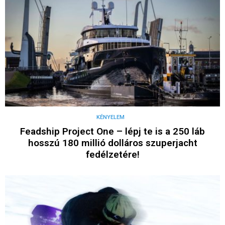
KÉNYELEM
Feadship Project One – lépj te is a 250 láb
hosszú 180 millió dolláros szuperjacht
fedélzetére!