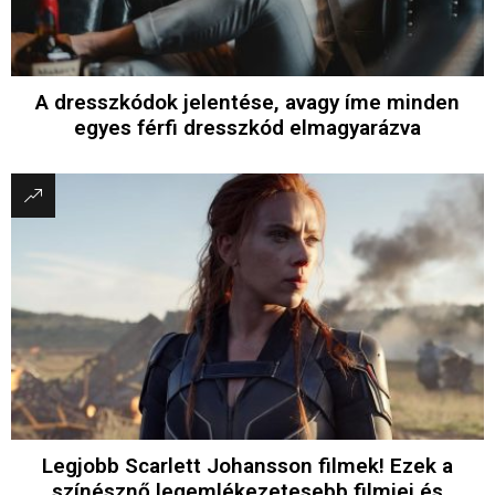
A dresszkódok jelentése, avagy íme minden
egyes férfi dresszkód elmagyarázva
Legjobb Scarlett Johansson filmek! Ezek a
színésznő legemlékezetesebb filmjei és