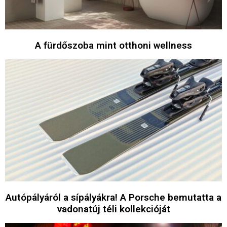
A fürdőszoba mint otthoni wellness
Autópályáról a sípályákra! A Porsche bemutatta a
vadonatúj téli kollekcióját