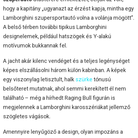
hogy a kapitány „ugyanazt az érzést kapja, mintha egy
Lamborghini szupersportautó volna a volánja mögött”.
A belső térben további tipikus Lamborghini
designelemek, például hatszögek és Y-alakú
motívumok bukkannak fel.
A jacht akár kilenc vendéget és a teljes legénységet
képes elszállásolni három külön kabinban. A képek
egy viszonylag letisztult, halk
szürke
tónusú
belsőteret mutatnak, ahol semmi kerekített él nem
található – még a hírhedt Raging Bull figurán is
megjelennek a Lamborghini karosszériákat jellemző
szögletes vágások.
Amennyire lenyűgöző a design, olyan impozáns a