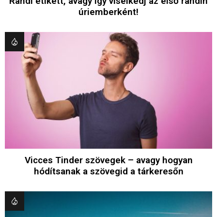
Randi etikett, avagy így viselkedj az első randin
úriemberként!
Vicces Tinder szövegek – avagy hogyan
hódítsanak a szövegid a tárkeresőn