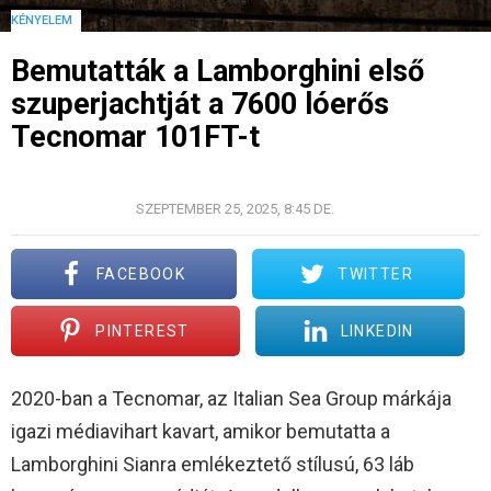
KÉNYELEM
Bemutatták a Lamborghini első
szuperjachtját a 7600 lóerős
Tecnomar 101FT-t
©LAMBORGHINI
SZEPTEMBER 25, 2025, 8:45 DE.
FACEBOOK
TWITTER
PINTEREST
LINKEDIN
2020-ban a Tecnomar, az Italian Sea Group márkája
igazi médiavihart kavart, amikor bemutatta a
Lamborghini Sianra emlékeztető stílusú, 63 láb