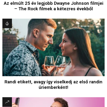
Az elmúlt 25 év legjobb Dwayne Johnson filmjei
– The Rock filmek a kétezres évekből
Randi etikett, avagy így viselkedj az első randin
úriemberként!