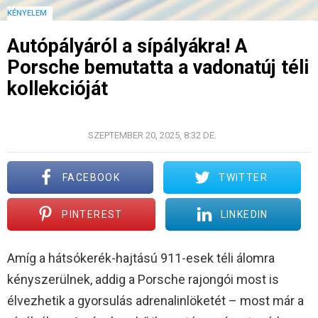
KÉNYELEM
Autópályáról a sípályákra! A
Porsche bemutatta a vadonatúj téli
kollekcióját
©PORSCHE/HEAD
SZEPTEMBER 20, 2025, 8:32 DE.
FACEBOOK
TWITTER
PINTEREST
LINKEDIN
Amíg a hátsókerék-hajtású 911-esek téli álomra
kényszerülnek, addig a Porsche rajongói most is
élvezhetik a gyorsulás adrenalinlöketét – most már a