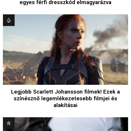
egyes férfi dresszkód elmagyarázva
Legjobb Scarlett Johansson filmek! Ezek a
színésznő legemlékezetesebb filmjei és
alakításai