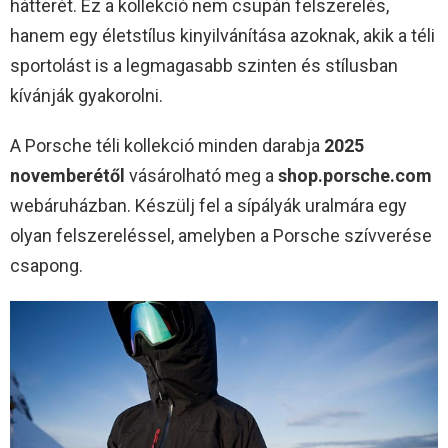
hátterét. Ez a kollekció nem csupán felszerelés,
hanem egy életstílus kinyilvánítása azoknak, akik a téli
sportolást is a legmagasabb szinten és stílusban
kívánják gyakorolni.
A Porsche téli kollekció minden darabja
2025
novemberétől
vásárolható meg a
shop.porsche.com
webáruházban. Készülj fel a sípályák uralmára egy
olyan felszereléssel, amelyben a Porsche szívverése
csapong.