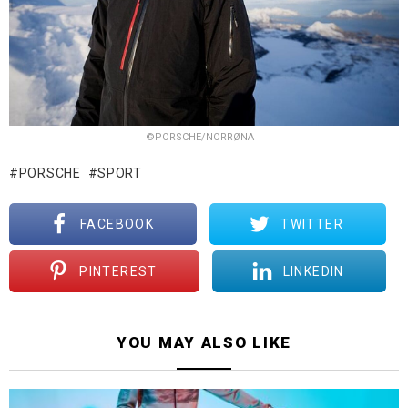
©PORSCHE/NORRØNA
PORSCHE
SPORT
FACEBOOK
TWITTER
PINTEREST
LINKEDIN
YOU MAY ALSO LIKE