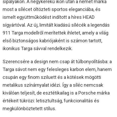
sípályákon. A négykerekű ikon után a német márka
most a sílécet öltözteti sportos eleganciába, és
ismelt együttműködést indított a híres HEAD
sígyártóval. Az új, limitált kiadású sílécék a legendás
911 Targa modellről merítettek ihletet, amely a világ
első biztonságos kabriójaként is számon tartott,
ikonikus Targa sávval rendelkezik.
Szerencsére a design nem csap át túlbonyolításba: a
Targa sávot nem egy felesleges karbon elem, hanem
csupán egy finom sziluett és a kötések mögötti
metalikus színárnyalat idézi. Így a síléc nemcsak
kiválóan teljesít, de esztétikailag is a Porsche márka
értékeit tükrözi: letisztultság, funkcionalitás és
megkülönböztetett stílus.