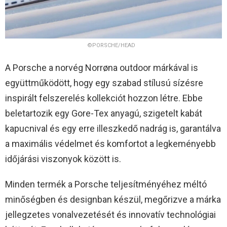
©PORSCHE/HEAD
A Porsche a norvég Norrøna outdoor márkával is
együttműködött, hogy egy szabad stílusú sízésre
inspirált felszerelés kollekciót hozzon létre. Ebbe
beletartozik egy Gore-Tex anyagú, szigetelt kabát
kapucnival és egy erre illeszkedő nadrág is, garantálva
a maximális védelmet és komfortot a legkeményebb
időjárási viszonyok között is.
Minden termék a Porsche teljesítményéhez méltó
minőségben és designban készül, megőrizve a márka
jellegzetes vonalvezetését és innovatív technológiai