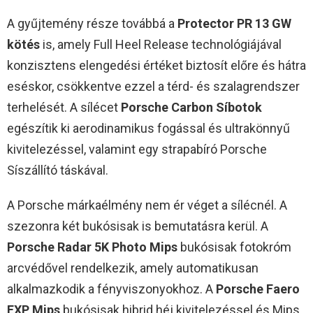
A gyűjtemény része továbbá a
Protector PR 13 GW
kötés
is, amely Full Heel Release technológiájával
konzisztens elengedési értéket biztosít előre és hátra
eséskor, csökkentve ezzel a térd- és szalagrendszer
terhelését. A sílécet
Porsche Carbon Síbotok
egészítik ki aerodinamikus fogással és ultrakönnyű
kivitelezéssel, valamint egy strapabíró Porsche
Síszállító táskával.
A Porsche márkaélmény nem ér véget a sílécnél. A
szezonra két bukósisak is bemutatásra kerül. A
Porsche Radar 5K Photo Mips
bukósisak fotokróm
arcvédővel rendelkezik, amely automatikusan
alkalmazkodik a fényviszonyokhoz. A
Porsche Faero
EXP Mips
bukósisak hibrid héj kivitelezéssel és Mips