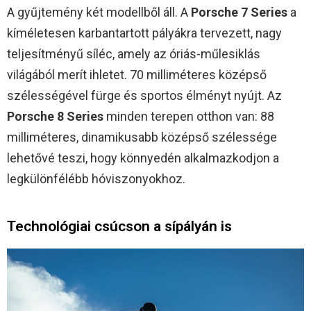
A gyűjtemény két modellből áll. A
Porsche 7 Series
a
kíméletesen karbantartott pályákra tervezett, nagy
teljesítményű síléc, amely az óriás-műlesiklás
világából merít ihletet. 70 milliméteres középső
szélességével fürge és sportos élményt nyújt. Az
Porsche 8 Series
minden terepen otthon van: 88
milliméteres, dinamikusabb középső szélessége
lehetővé teszi, hogy könnyedén alkalmazkodjon a
legkülönfélébb hóviszonyokhoz.
Technológiai csúcson a sípályán is