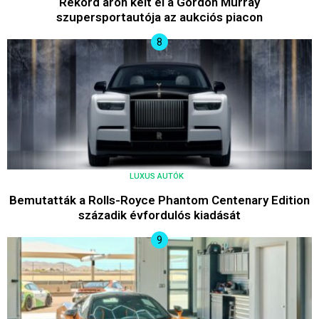
Rekord áron kelt el a Gordon Murray
szupersportautója az aukciós piacon
LUXUS AUTÓK
Bemutatták a Rolls-Royce Phantom Centenary Edition
századik évfordulós kiadását