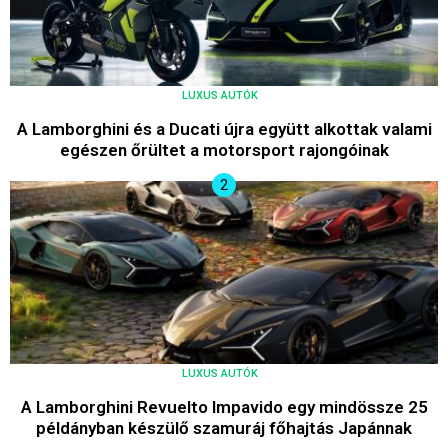
LUXUS AUTÓK
A Lamborghini és a Ducati újra együtt alkottak valami
egészen őrültet a motorsport rajongóinak
LUXUS AUTÓK
A Lamborghini Revuelto Impavido egy mindössze 25
példányban készülő szamuráj főhajtás Japánnak