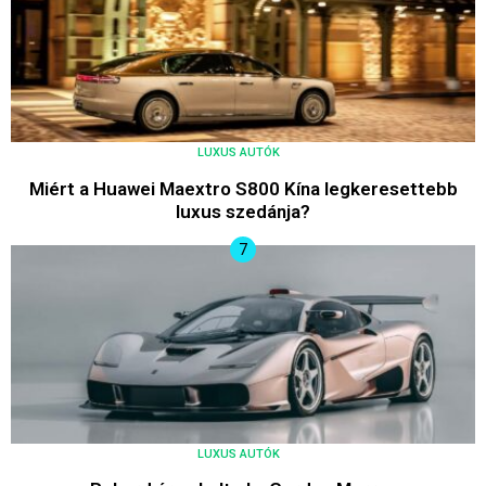
LUXUS AUTÓK
Miért a Huawei Maextro S800 Kína legkeresettebb
luxus szedánja?
LUXUS AUTÓK