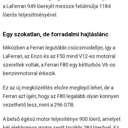
a LaFerrari 949 lóerejét messze felülmúlja 1184
lóerős teljesítményével.
Egy szokatlan, de forradalmi hajtáslánc
Miközben a Ferrari legutóbbi csúcsmodelljei, így a
LaFerrari, az Enzo és az F50 mind V12-es motorral
szereltek voltak, a Ferrari F80 egy kétturbós V6-os
benzinmotorral érkezik.
Ez az új megközelítés elsőre meglepő lehet, de a
Ferrari azt ígéri, hogy az F80 legalább olyan könnyen
vezethető lesz, mint a 296 GTB.
A belső égésű motor teljesíténye 900 lóerő, amelyet
két elektromos motor segít további 284 lóerővel. Ez