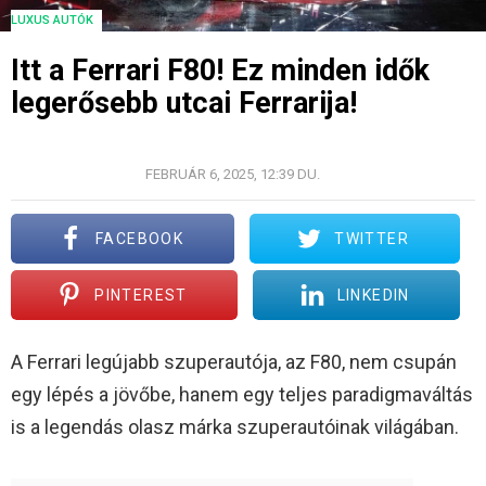
LUXUS AUTÓK
Itt a Ferrari F80! Ez minden idők
legerősebb utcai Ferrarija!
©FERRARI
FEBRUÁR 6, 2025, 12:39 DU.
FACEBOOK
TWITTER
PINTEREST
LINKEDIN
A Ferrari legújabb szuperautója, az F80, nem csupán
egy lépés a jövőbe, hanem egy teljes paradigmaváltás
is a legendás olasz márka szuperautóinak világában.