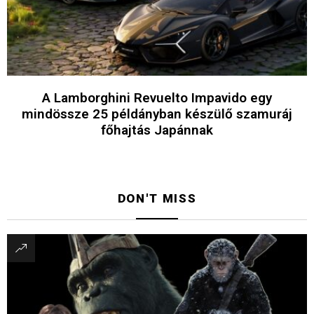
A Lamborghini Revuelto Impavido egy
mindössze 25 példányban készülő szamuráj
főhajtás Japánnak
DON'T MISS