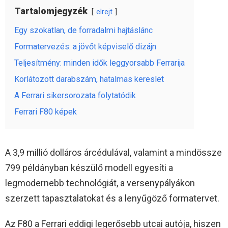
Tartalomjegyzék
elrejt
Egy szokatlan, de forradalmi hajtáslánc
Formatervezés: a jövőt képviselő dizájn
Teljesítmény: minden idők leggyorsabb Ferrarija
Korlátozott darabszám, hatalmas kereslet
A Ferrari sikersorozata folytatódik
Ferrari F80 képek
A 3,9 millió dolláros árcédulával, valamint a mindössze
799 példányban készülő modell egyesíti a
legmodernebb technológiát, a versenypályákon
szerzett tapasztalatokat és a lenyűgöző formatervet.
Az F80 a Ferrari eddigi legerősebb utcai autója, hiszen