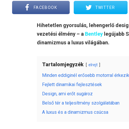
FACEBOOK
TWITTER
Hihetetlen gyorsulás, lehengerlő desi
vezetési élmény – a
Bentley
legújabb SU
dinamizmus a luxus világában.
Tartalomjegyzék
elrejt
Minden eddiginél erősebb motorral érkezi
Fejlett dinamikai fejlesztések
Design, ami erőt sugároz
Belső tér a teljesítmény szolgálatában
A luxus és a dinamizmus csúcsa