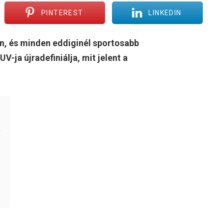
PINTEREST
LINKEDIN
gn, és minden eddiginél sportosabb
V-ja újradefiniálja, mit jelent a
k