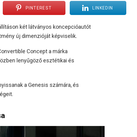
PINTEREST
LINKEDIN
állításon két látványos koncepcióautót
ítmény új dimenzióját képviselik.
Convertible Concept a márka
iközben lenyűgöző esztétikai és
 nyissanak a Genesis számára, és
égeit.
sa