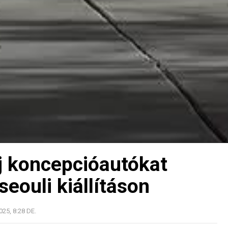
j koncepcióautókat
eouli kiállításon
025, 8:28 DE.