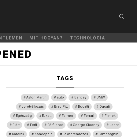
SEARC
NTLEMEN
MIT HOGYAN?
TECHNOLÓGIA
PENED
TAGS
Aston Martin
autó
Bentley
BMW
borotválkozás
Brad Pitt
Bugatti
Ducati
Egészség
Etikett
Farmer
Ferrari
Filmek
Flört
Férfi
Férfi divat
George Clooney
Jacht
Karórák
Koncepció
Lakberendezés
Lamborghini