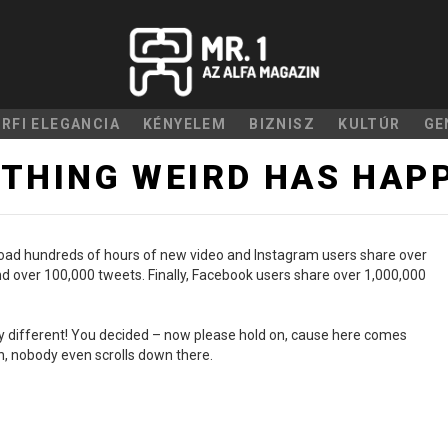
ÉRFI ELEGANCIA
KÉNYELEM
BIZNISZ
KULTÚR
GE
THING WEIRD HAS HAP
upload hundreds of hours of new video and Instagram users share over
d over 100,000 tweets. Finally, Facebook users share over 1,000,000
lly different! You decided – now please hold on, cause here comes
an, nobody even scrolls down there.