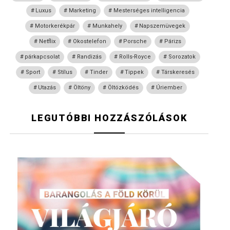
Luxus
Marketing
Mesterséges intelligencia
Motorkerékpár
Munkahely
Napszemüvegek
Netflix
Okostelefon
Porsche
Párizs
párkapcsolat
Randizás
Rolls-Royce
Sorozatok
Sport
Stílus
Tinder
Tippek
Társkeresés
Utazás
Öltöny
Öltözködés
Úriember
LEGUTÓBBI HOZZÁSZÓLÁSOK