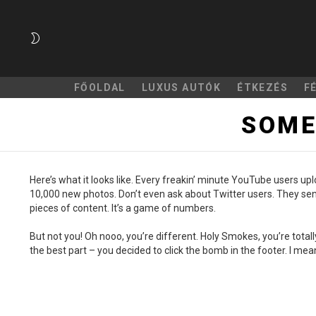
SWITCH
SKIN
FŐOLDAL
LUXUS AUTÓK
ÉTKEZÉS
F
SOME
Here’s what it looks like. Every freakin’ minute YouTube users 
10,000 new photos. Don’t even ask about Twitter users. They sen
pieces of content. It’s a game of numbers.
But not you! Oh nooo, you’re different. Holy Smokes, you’re tota
the best part – you decided to click the bomb in the footer. I me