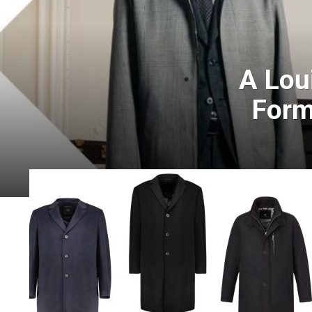
A Lou
Form