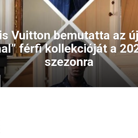
is Vuitton bemutatta az ú
al” férfi kollekcióját a 20
szezonra