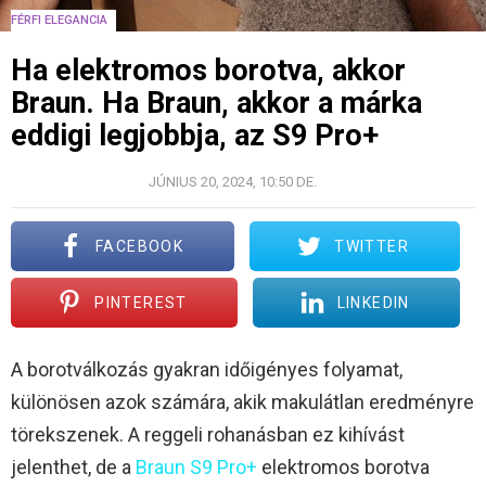
FÉRFI ELEGANCIA
Ha elektromos borotva, akkor
Braun. Ha Braun, akkor a márka
eddigi legjobbja, az S9 Pro+
JÚNIUS 20, 2024, 10:50 DE.
FACEBOOK
TWITTER
PINTEREST
LINKEDIN
A borotválkozás gyakran időigényes folyamat,
különösen azok számára, akik makulátlan eredményre
törekszenek. A reggeli rohanásban ez kihívást
jelenthet, de a
Braun S9 Pro+
elektromos borotva