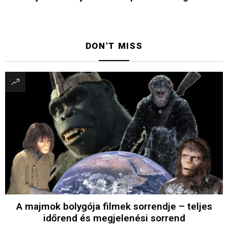
DON'T MISS
A majmok bolygója filmek sorrendje – teljes
időrend és megjelenési sorrend