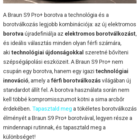
A Braun S9 Pro+ borotva a technológia és a
borotválkozás legjobb kombinációja: az új elektromos
borotva
újradefiniálja az
elektromos borotválkozást
,
és ideális választás minden olyan férfi számára,
aki
technológiai újdonságokkal
szeretné bővíteni
szépségápolási eszközeit. A Braun S9 Pro+ nem
csupán egy borotva, hanem egy igazi
technológiai
innováció
, amely a
férfi borotválkozás
világában új
standardot állít fel. A borotva használata során nem
kell többé kompromisszumot kötni a sima arcbőr
érdekében.
Tapasztald meg
a tökéletes borotválkozás
élményét a Braun S9 Pro+ borotvával, legyen része a
mindennapi rutinnak, és tapasztald meg a
különbséget!