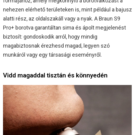
formájához, amely megkönnyíti a borotválkozást a
nehezen elérhető területeken is, mint például a bajusz
alatti rész, az oldalszakáll vagy a nyak. A Braun S9
Pro+ borotva garantáltan sima és ápolt megjelenést
biztosít: gondoskodik arról, hogy mindig
magabiztosnak érezhesd magad, legyen szó
munkáról vagy egy társasági eseményről.
Vidd magaddal tisztán és könnyedén