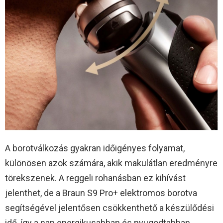
A borotválkozás gyakran időigényes folyamat,
különösen azok számára, akik makulátlan eredményre
törekszenek. A reggeli rohanásban ez kihívást
jelenthet, de a Braun S9 Pro+ elektromos borotva
segítségével jelentősen csökkenthető a készülődési
idő, így a nap energikusabban és nyugodtabban