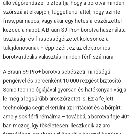
álló vágórendszer biztosítja, hogy a borotva minden
szőrszálat elkapjon, függetlenül attól, hogy szinte
friss, pár napos, vagy akár egy hetes arcszőrzettel
kezded a napot. A Braun S9 Pro+ borotva használata
tisztaság- és frissességérzetet kölcsönöz a
tulajdonosának – épp ezért ez az elektromos
borotva ideális választás minden férfi számára.
A Braun S9 Pro+ borotva sebészeti minőségű
pengéivel és percenként 10 000 rezgést biztosító
Sonic technológiájával gyorsan és hatékonyan vágja
le még a legsűrűbb arcszőrzetet is. Ez a fejlett
technológia segít elkerülni az irritációt és a bőrpírt,
amely sok férfi rémálma – továbbá, a borotva feje 40°-
ban mozog, így tökéletesen illeszkedik az arc