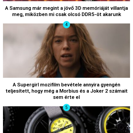
A Samsung már megint a jövő 3D memóriáját villantja
meg, miközben mi csak olcsó DDR5-öt akarunk
A Supergirl mozifilm bevétele annyira gyengén
teljesített, hogy még a Morbius és a Joker 2 számait
sem érte el