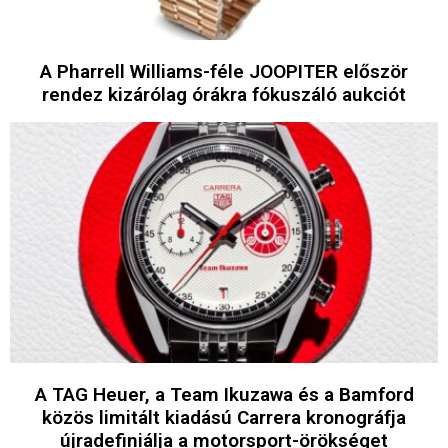
A Pharrell Williams-féle JOOPITER először
rendez kizárólag órákra fókuszáló aukciót
A TAG Heuer, a Team Ikuzawa és a Bamford
közös limitált kiadású Carrera kronográfja
újradefiniálja a motorsport-örökséget