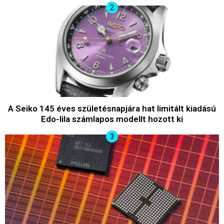
A Seiko 145 éves születésnapjára hat limitált kiadású
Edo-lila számlapos modellt hozott ki