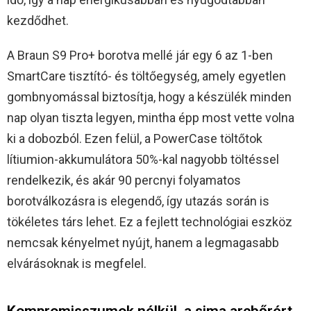
kezdődhet.
A Braun S9 Pro+ borotva mellé jár egy 6 az 1-ben
SmartCare tisztító- és töltőegység, amely egyetlen
gombnyomással biztosítja, hogy a készülék minden
nap olyan tiszta legyen, mintha épp most vette volna
ki a dobozból. Ezen felül, a PowerCase töltőtok
lítiumion-akkumulátora 50%-kal nagyobb töltéssel
rendelkezik, és akár 90 percnyi folyamatos
borotválkozásra is elegendő, így utazás során is
tökéletes társ lehet. Ez a fejlett technológiai eszköz
nemcsak kényelmet nyújt, hanem a legmagasabb
elvárásoknak is megfelel.