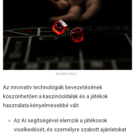
©UNSPLASH
Az innovatív technológiák bevezetésének
köszönhetően a kaszinóoldalak és a játékok
használata kényelmesebbé vált:
Az AI segítségével elemzik a játékosok
viselkedését, és személyre szabott ajánlatokat