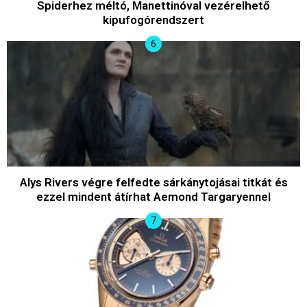
Spiderhez méltó, Manettinóval vezérelhető
kipufogórendszert
Alys Rivers végre felfedte sárkánytojásai titkát és
ezzel mindent átírhat Aemond Targaryennel