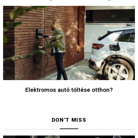
Elektromos autó töltése otthon?
DON'T MISS