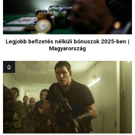
Legjobb befizetés nélküli bónuszok 2025-ben |
Magyarország