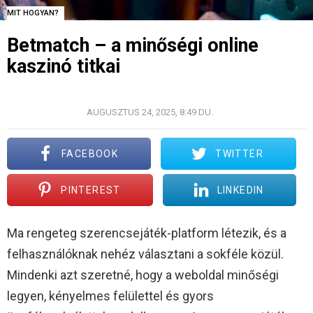
MIT HOGYAN?
Betmatch – a minőségi online
kaszinó titkai
©UNSPLASH
AUGUSZTUS 24, 2025, 8:49 DU.
FACEBOOK
TWITTER
PINTEREST
LINKEDIN
Ma rengeteg szerencsejáték-platform létezik, és a
felhasználóknak nehéz választani a sokféle közül.
Mindenki azt szeretné, hogy a weboldal minőségi
legyen, kényelmes felülettel és gyors