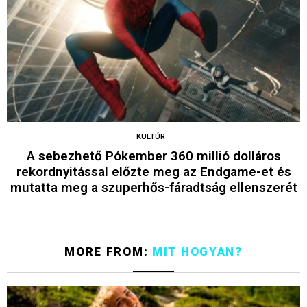
KULTÚR
A sebezhető Pókember 360 millió dolláros
rekordnyitással előzte meg az Endgame-et és
mutatta meg a szuperhős-fáradtság ellenszerét
MORE FROM:
MIT HOGYAN?