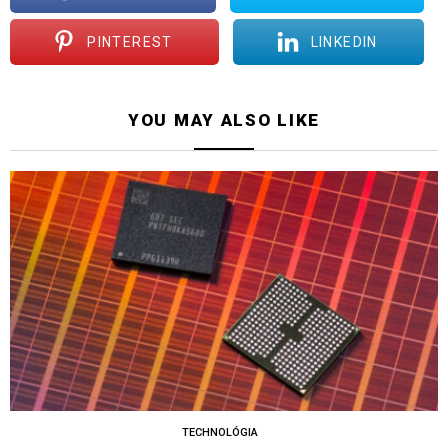
PINTEREST
LINKEDIN
YOU MAY ALSO LIKE
TECHNOLÓGIA