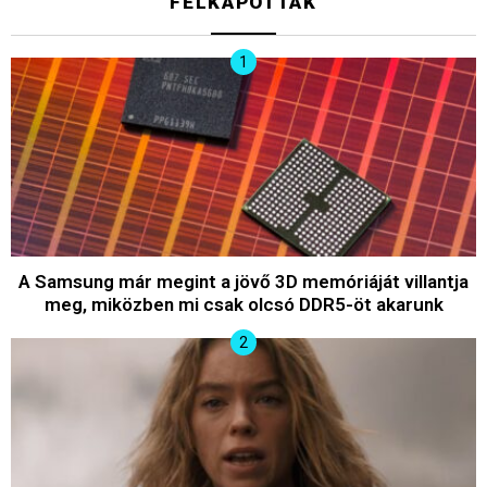
FELKAPOTTAK
A Samsung már megint a jövő 3D memóriáját villantja
meg, miközben mi csak olcsó DDR5-öt akarunk