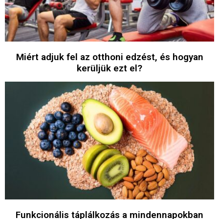
Miért adjuk fel az otthoni edzést, és hogyan
kerüljük ezt el?
Funkcionális táplálkozás a mindennapokban