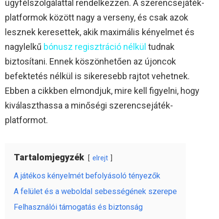
ügyfélszolgálattal rendelkezzen. A szerencsejáték-
platformok között nagy a verseny, és csak azok
lesznek keresettek, akik maximális kényelmet és
nagylelkű
bónusz regisztráció nélkül
tudnak
biztosítani. Ennek köszönhetően az újoncok
befektetés nélkül is sikeresebb rajtot vehetnek.
Ebben a cikkben elmondjuk, mire kell figyelni, hogy
kiválaszthassa a minőségi szerencsejáték-
platformot.
Tartalomjegyzék
elrejt
A játékos kényelmét befolyásoló tényezők
A felület és a weboldal sebességének szerepe
Felhasználói támogatás és biztonság