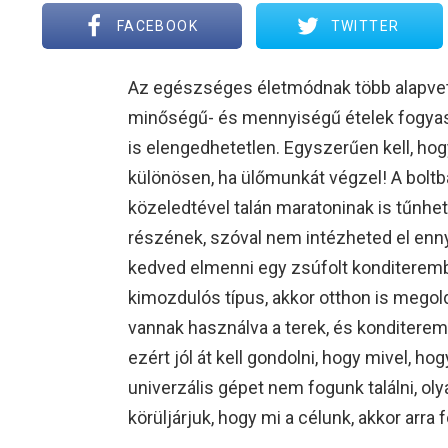
FACEBOOK
TWITTER
Az egészséges életmódnak több alapvet
minőségű- és mennyiségű ételek fogyasz
is elengedhetetlen. Egyszerűen kell, hog
különösen, ha ülőmunkát végzel! A boltba
közeledtével talán maratoninak is tűnhet
részének, szóval nem intézheted el ennyi
kedved elmenni egy zsúfolt konditeremb
kimozdulós típus, akkor otthon is megol
vannak használva a terek, és konditerem
ezért jól át kell gondolni, hogy mivel, h
univerzális gépet nem fogunk találni, oly
körüljárjuk, hogy mi a célunk, akkor arr