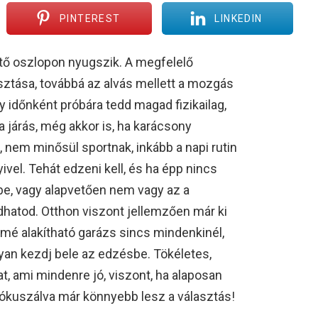
PINTEREST
LINKEDIN
ő oszlopon nyugszik. A megfelelő
tása, továbbá az alvás mellett a mozgás
y időnként próbára tedd magad fizikailag,
 járás, még akkor is, ha karácsony
, nem minősül sportnak, inkább a napi rutin
vel. Tehát edzeni kell, és ha épp nincs
e, vagy alapvetően nem vagy az a
dhatod. Otthon viszont jellemzően már ki
mé alakítható garázs sincs mindenkinél,
ogyan kezdj bele az edzésbe. Tökéletes,
at, ami mindenre jó, viszont, ha alaposan
a fókuszálva már könnyebb lesz a választás!