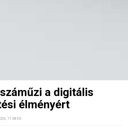
záműzi a digitális
tési élményért
26, 11:58 DE.