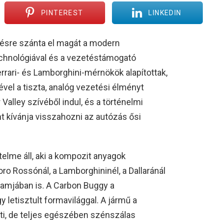
PINTEREST
LINKEDIN
épésre szánta el magát a modern
 technológiával és a vezetéstámogató
rrari- és Lamborghini-mérnökök alapítottak,
vel a tiszta, analóg vezetési élményt
Valley szívéből indul, és a történelmi
 kívánja visszahozni az autózás ősi
elme áll, aki a kompozit anyagok
oro Rossónál, a Lamborghininél, a Dallaránál
ramjában is. A Carbon Buggy a
 letisztult formavilággal. A jármű a
ti, de teljes egészében szénszálas