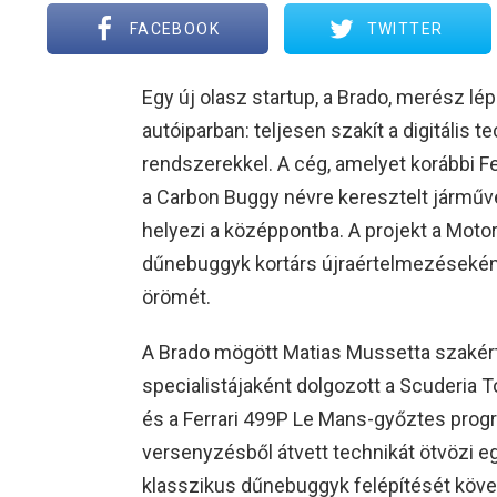
FACEBOOK
TWITTER
Egy új olasz startup, a Brado, merész l
autóiparban: teljesen szakít a digitális
rendszerekkel. A cég, amelyet korábbi Fe
a Carbon Buggy névre keresztelt járművé
helyezi a középpontba. A projekt a Motor 
dűnebuggyk kortárs újraértelmezéseként
örömét.
A Brado mögött Matias Mussetta szakért
specialistájaként dolgozott a Scuderia T
és a Ferrari 499P Le Mans-győztes prog
versenyzésből átvett technikát ötvözi egy
klasszikus dűnebuggyk felépítését köve