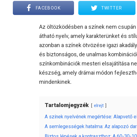
FACEBOOK
TWITTER
Az öltözködésben a színek nem csupán 
átható nyelv, amely karakterünket és stí
azonban a színek ötvözése igazi akadályt
és biztonságos, de unalmas kombinációkr
színkombinációk mesteri elsajátítása 
készség, amely drámai módon fejleszthe
mindenkinek.
Tartalomjegyzék
elrejt
A színek nyelvének megértése: Alapvető e
A semlegességek hatalma: Az alapozó da
Biztos lépések a kontraszthoz: A 60-30-10