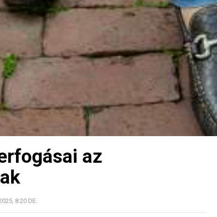
rfogásai az
nak
025, 8:20 DE.