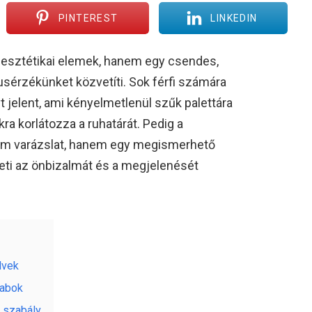
PINTEREST
LINKEDIN
esztétikai elemek, hanem egy csendes,
lusérzékünket közvetíti. Sok férfi számára
 jelent, ami kényelmetlenül szűk palettára
a korlátozza a ruhatárát. Pedig a
nem varázslat, hanem egy megismerhető
ti az önbizalmát és a megjelenését
lvek
rabok
 szabály