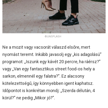
©UNSPLASH
Ne a mozit vagy vacsorát válaszd elsőre, mert
nyomást teremt. Inkább javasolj egy „kis adagolású”
programot: „Iszunk egy kávét 20 percre, ha ráérsz?”
vagy „Van egy fantasztikus street food-os hely a
sarkon, elmennél egy falatra?”. Ez alacsony
kötelezettségű, így könnyebben igent kaphatsz.
Időpontot is konkrétan mondj: „Szerda délután, 4
körül?” ne pedig „Mikor jó?”.