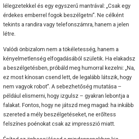
lélegzetekkel és egy egyszerű mantrával: „Csak egy
érdekes emberrel fogok beszélgetni”. Ne célként
tekints a randira vagy telefonszámra, hanem a jelen
létre.
Valódi önbizalom nem a tökéletesség, hanem a
kényelmetlenség elfogadásából születik. Ha elakadsz
a beszélgetésben, próbáld meg humorral kezelni: „Na,
ez most kínosan csend lett, de legalább látszik, hogy
nem vagyok robot”. A sebezhetőség mutatása –
például elismerni, hogy izgulsz – gyakran lebontja a
falakat. Fontos, hogy ne játszd meg magad: ha inkább
szereted a mély beszélgetéseket, ne erőltess
felszínes poénokat csak az impresszió miatt.