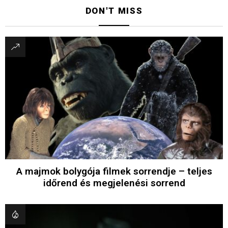
DON'T MISS
A majmok bolygója filmek sorrendje – teljes
időrend és megjelenési sorrend