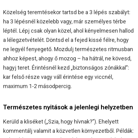
Közelség teremtésekor tartsd be a 3 lépés szabályt:
ha 3 lépésnél közelebb vagy, már személyes térbe
léptél. Lépj csak olyan közel, ahol kényelmesen hallod
a lélegzetvételét. Döntsd el a fejed kissé félre, hogy
ne legyél fenyegető. Mozdulj természetes ritmusban
ahhoz képest, ahogy ő mozog – ha hátrál, ne kövesd,
hagyj teret. Érintésnél kezd „biztonságos zónákkal”:
kar felső része vagy váll érintése egy viccnél,
maximum 1-2 másodpercig.
Természetes nyitások a jelenlegi helyzetben
Kerüld a kliséket („Szia, hogy hívnak?”). Ehelyett
kommentálj valamit a közvetlen környezetből. Példák: