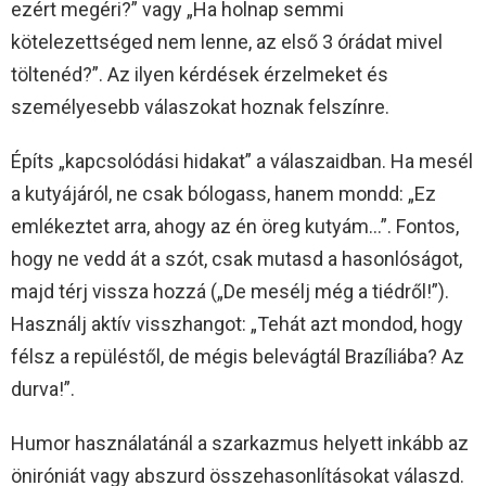
ezért megéri?” vagy „Ha holnap semmi
kötelezettséged nem lenne, az első 3 órádat mivel
töltenéd?”. Az ilyen kérdések érzelmeket és
személyesebb válaszokat hoznak felszínre.
Építs „kapcsolódási hidakat” a válaszaidban. Ha mesél
a kutyájáról, ne csak bólogass, hanem mondd: „Ez
emlékeztet arra, ahogy az én öreg kutyám…”. Fontos,
hogy ne vedd át a szót, csak mutasd a hasonlóságot,
majd térj vissza hozzá („De mesélj még a tiédről!”).
Használj aktív visszhangot: „Tehát azt mondod, hogy
félsz a repüléstől, de mégis belevágtál Brazíliába? Az
durva!”.
Humor használatánál a szarkazmus helyett inkább az
öniróniát vagy abszurd összehasonlításokat válaszd.