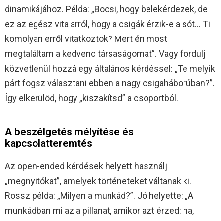
dinamikájához. Példa: „Bocsi, hogy belekérdezek, de
ez az egész vita arról, hogy a csigák érzik-e a sót… Ti
komolyan erről vitatkoztok? Mert én most
megtaláltam a kedvenc társaságomat”. Vagy fordulj
közvetlenül hozzá egy általános kérdéssel: „Te melyik
párt fogsz választani ebben a nagy csigaháborúban?”.
Így elkerülöd, hogy „kiszakítsd” a csoportból.
A beszélgetés mélyítése és
kapcsolatteremtés
Az open-ended kérdések helyett használj
„megnyitókat”, amelyek történeteket váltanak ki.
Rossz példa: „Milyen a munkád?”. Jó helyette: „A
munkádban mi az a pillanat, amikor azt érzed: na,