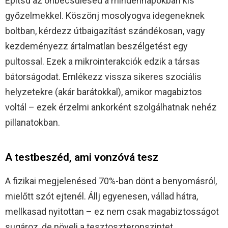
Építsd az önbecsülésed a mindennapokban kis
győzelmekkel. Köszönj mosolyogva idegeneknek
boltban, kérdezz útbaigazítást szándékosan, vagy
kezdeményezz ártalmatlan beszélgetést egy
pultossal. Ezek a mikrointerakciók edzik a társas
bátorságodat. Emlékezz vissza sikeres szociális
helyzetekre (akár barátokkal), amikor magabiztos
voltál – ezek érzelmi ankorként szolgálhatnak nehéz
pillanatokban.
A testbeszéd, ami vonzóvá tesz
A fizikai megjelenésed 70%-ban dönt a benyomásról,
mielőtt szót ejtenél. Állj egyenesen, vállad hátra,
mellkasad nyitottan – ez nem csak magabiztosságot
sugároz, de növeli a tesztoszteronszintet.