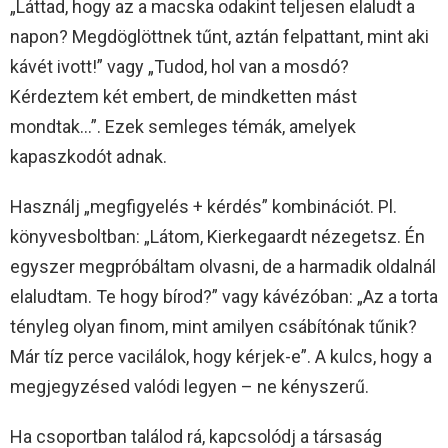
„Láttad, hogy az a macska odakint teljesen elaludt a
napon? Megdöglöttnek tűnt, aztán felpattant, mint aki
kávét ivott!” vagy „Tudod, hol van a mosdó?
Kérdeztem két embert, de mindketten mást
mondtak…”. Ezek semleges témák, amelyek
kapaszkodót adnak.
Használj „megfigyelés + kérdés” kombinációt. Pl.
könyvesboltban: „Látom, Kierkegaardt nézegetsz. Én
egyszer megpróbáltam olvasni, de a harmadik oldalnál
elaludtam. Te hogy bírod?” vagy kávézóban: „Az a torta
tényleg olyan finom, mint amilyen csábítónak tűnik?
Már tíz perce vacilálok, hogy kérjek-e”. A kulcs, hogy a
megjegyzésed valódi legyen – ne kényszerű.
Ha csoportban találod rá, kapcsolódj a társaság