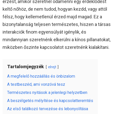
érzést, amikor szeretnél odamenni egy érdeklődést
keltő nőhöz, de nem tudod, hogyan kezdd, vagy attól
félsz, hogy kellemetlenül érzed majd magad. Ez a
bizonytalanság teljesen természetes, hiszen a társas
interakciók finom egyensúlyát igénylik, és
mindannyian szeretnénk elkerülni a kínos pillanatokat,
miközben őszinte kapcsolatot szeretnénk kialakítani.
Tartalomjegyzék
elrejt
A megfelelő hozzáállás és önbizalom
A testbeszéd, ami vonzóvá tesz
Természetes nyitások a jelenlegi helyzetben
A beszélgetés mélyítése és kapcsolatteremtés
Az első találkozó tervezése és lebonyolítása