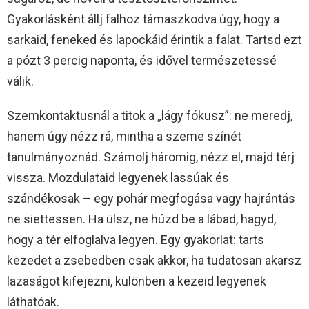
Gyakorlásként állj falhoz támaszkodva úgy, hogy a
sarkaid, feneked és lapockáid érintik a falat. Tartsd ezt
a pózt 3 percig naponta, és idővel természetessé
válik.
Szemkontaktusnál a titok a „lágy fókusz”: ne meredj,
hanem úgy nézz rá, mintha a szeme színét
tanulmányoznád. Számolj háromig, nézz el, majd térj
vissza. Mozdulataid legyenek lassúak és
szándékosak – egy pohár megfogása vagy hajrántás
ne siettessen. Ha ülsz, ne húzd be a lábad, hagyd,
hogy a tér elfoglalva legyen. Egy gyakorlat: tarts
kezedet a zsebedben csak akkor, ha tudatosan akarsz
lazaságot kifejezni, különben a kezeid legyenek
láthatóak.