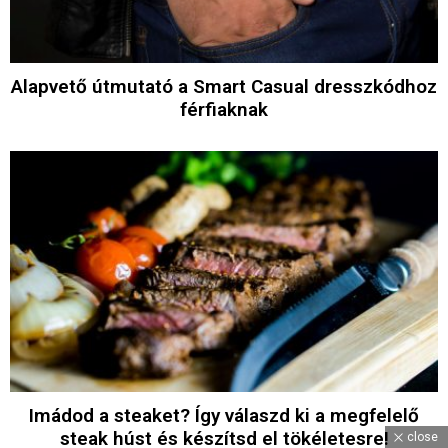
Alapvető útmutató a Smart Casual dresszkódhoz
férfiaknak
Imádod a steaket? Így válaszd ki a megfelelő
steak húst és készítsd el tökéletesre!
close