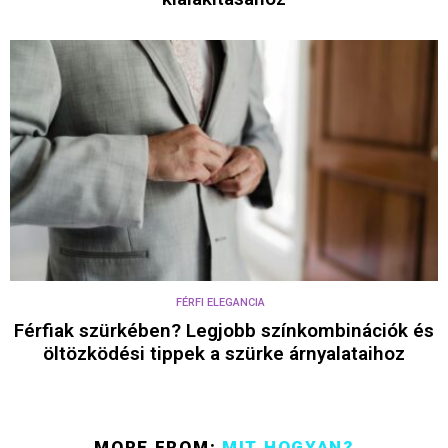
FÉRFI ELEGANCIA
Férfiak szürkében? Legjobb színkombinációk és
öltözködési tippek a szürke árnyalataihoz
MORE FROM:
MIT HOGYAN?