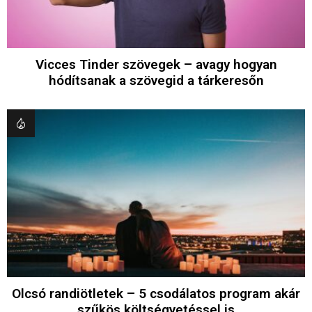
Vicces Tinder szövegek – avagy hogyan
hódítsanak a szövegid a tárkeresőn
Olcsó randiötletek – 5 csodálatos program akár
szűkös költségvetéssel is