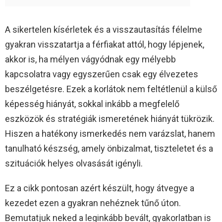
A sikertelen kísérletek és a visszautasítás félelme
gyakran visszatartja a férfiakat attól, hogy lépjenek,
akkor is, ha mélyen vágyódnak egy mélyebb
kapcsolatra vagy egyszerűen csak egy élvezetes
beszélgetésre. Ezek a korlátok nem feltétlenül a külső
képesség hiányát, sokkal inkább a megfelelő
eszközök és stratégiák ismeretének hiányát tükrözik.
Hiszen a hatékony ismerkedés nem varázslat, hanem
tanulható készség, amely önbizalmat, tiszteletet és a
szituációk helyes olvasását igényli.
Ez a cikk pontosan azért készült, hogy átvegye a
kezedet ezen a gyakran nehéznek tűnő úton.
Bemutatjuk neked a leginkább bevált, gyakorlatban is