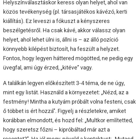
Helyszínválasztáskor keress olyan helyet, ahol van
közös tevékenység (pl. társasjátékos kávézó, kerti
kiállítás). Ez leveszi a fókuszt a kényszeres
beszélgetésről. Ha csak kávé, akkor válassz olyan
helyet, ahol lehet ülni is, állni is – az álló pozíció
könnyebb kilépést biztosít, ha feszült a helyzet.
Fontos, hogy legyen háttered mögötted, ne pedig egy
üvegfal, ami úgy érzed, „kitéve” vagy.
A találkán legyen előkészített 3-4 téma, de ne úgy,
mint egy listát. Használd a környezetet: „Nézd, az a
festmény! Mintha a kutyám próbált volna festeni, csak
ő többet is ért hozzá”. Figyelj a részletekre, amiket
korábban elmondott, és hozd fel: „Multkor említetted,
hogy szeretsz főzni – kipróbáltad már azt a
receptet?”. Ha jól megy, növeld a kontaktust: „Mutasd