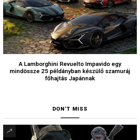
A Lamborghini Revuelto Impavido egy
mindössze 25 példányban készülő szamuráj
főhajtás Japánnak
DON'T MISS