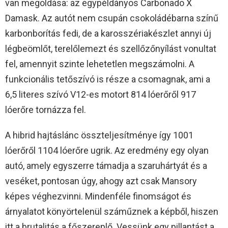
van megoldása: az egypéldányos Carbonado X
Damask. Az autót nem csupán csokoládébarna színű
karbonborítás fedi, de a karosszériakészlet annyi új
légbeömlőt, terelőlemezt és szellőzőnyílást vonultat
fel, amennyit szinte lehetetlen megszámolni. A
funkcionális tetőszívó is része a csomagnak, ami a
6,5 literes szívó V12-es motort 814 lóerőről 917
lóerőre tornázza fel.
A hibrid hajtáslánc összteljesítménye így 1001
lóerőről 1104 lóerőre ugrik. Az eredmény egy olyan
autó, amely egyszerre támadja a szaruhártyát és a
veséket, pontosan úgy, ahogy azt csak Mansory
képes véghezvinni. Mindenféle finomságot és
árnyalatot könyörtelenül száműznek a képből, hiszen
itt a brutalitás a főszereplő. Vessünk egy pillantást a