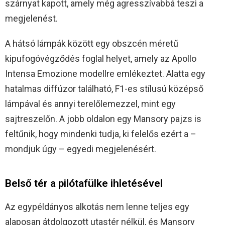
szárnyat kapott, amely még agresszívabbá teszi a
megjelenést.
A hátsó lámpák között egy obszcén méretű
kipufogóvégződés foglal helyet, amely az Apollo
Intensa Emozione modellre emlékeztet. Alatta egy
hatalmas diffúzor található, F1-es stílusú középső
lámpával és annyi terelőlemezzel, mint egy
sajtreszelőn. A jobb oldalon egy Mansory pajzs is
feltűnik, hogy mindenki tudja, ki felelős ezért a –
mondjuk úgy – egyedi megjelenésért.
Belső tér a pilótafülke ihletésével
Az egypéldányos alkotás nem lenne teljes egy
alaposan átdolgozott utastér nélkül, és Mansory