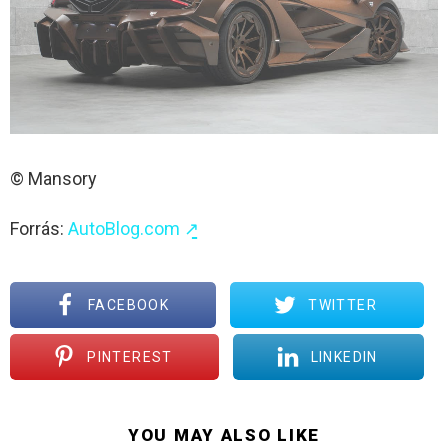
© Mansory
Forrás:
AutoBlog.com ↗̱
FACEBOOK
TWITTER
PINTEREST
LINKEDIN
YOU MAY ALSO LIKE