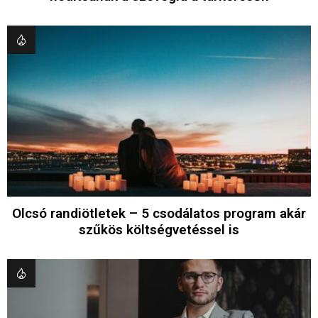
Olcsó randiötletek – 5 csodálatos program akár
szűkös költségvetéssel is