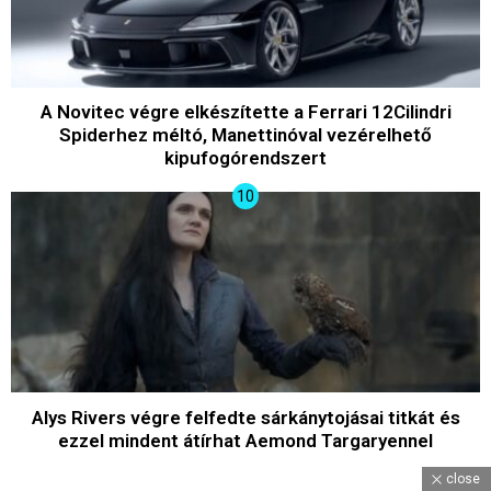
A Novitec végre elkészítette a Ferrari 12Cilindri
Spiderhez méltó, Manettinóval vezérelhető
kipufogórendszert
Alys Rivers végre felfedte sárkánytojásai titkát és
ezzel mindent átírhat Aemond Targaryennel
close