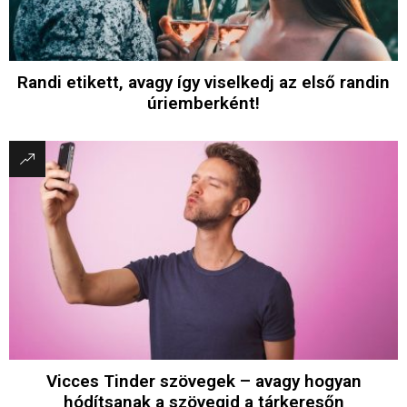
Randi etikett, avagy így viselkedj az első randin
úriemberként!
Vicces Tinder szövegek – avagy hogyan
hódítsanak a szövegid a tárkeresőn