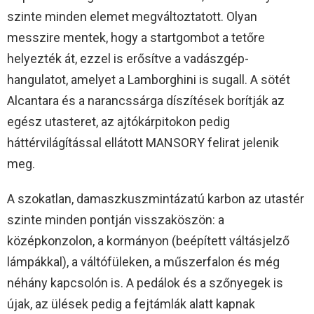
szinte minden elemet megváltoztatott. Olyan
messzire mentek, hogy a startgombot a tetőre
helyezték át, ezzel is erősítve a vadászgép-
hangulatot, amelyet a Lamborghini is sugall. A sötét
Alcantara és a narancssárga díszítések borítják az
egész utasteret, az ajtókárpitokon pedig
háttérvilágítással ellátott MANSORY felirat jelenik
meg.
A szokatlan, damaszkuszmintázatú karbon az utastér
szinte minden pontján visszaköszön: a
középkonzolon, a kormányon (beépített váltásjelző
lámpákkal), a váltófüleken, a műszerfalon és még
néhány kapcsolón is. A pedálok és a szőnyegek is
újak, az ülések pedig a fejtámlák alatt kapnak