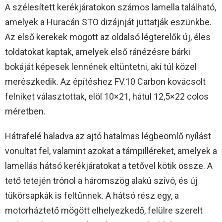
A szélesített kerékjáratokon számos lamella található,
amelyek a Huracán STO dizájnját juttatják eszünkbe.
Az első kerekek mögött az oldalsó légterelők új, éles
toldatokat kaptak, amelyek első ránézésre bárki
bokáját képesek lennének eltüntetni, aki túl közel
merészkedik. Az építéshez FV.10 Carbon kovácsolt
felniket választottak, elöl 10×21, hátul 12,5×22 colos
méretben.
Hátrafelé haladva az ajtó hatalmas légbeömlő nyílást
vonultat fel, valamint azokat a támpilléreket, amelyek a
lamellás hátsó kerékjáratokat a tetővel kötik össze. A
tető tetején trónol a háromszög alakú szívó, és új
tükörsapkák is feltűnnek. A hátsó rész egy, a
motorháztető mögött elhelyezkedő, felülre szerelt