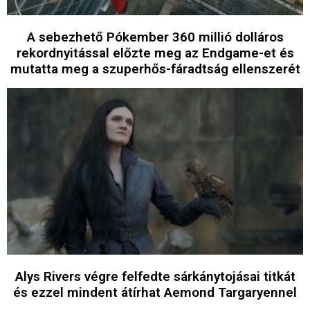
A sebezhető Pókember 360 millió dolláros
rekordnyitással előzte meg az Endgame-et és
mutatta meg a szuperhős-fáradtság ellenszerét
Alys Rivers végre felfedte sárkánytojásai titkát
és ezzel mindent átírhat Aemond Targaryennel