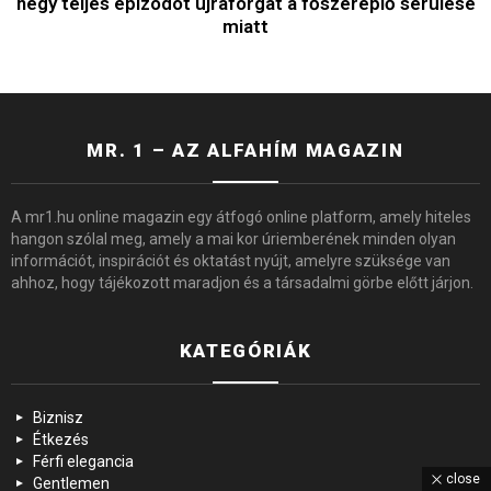
négy teljes epizódot újraforgat a főszereplő sérülése
miatt
MR. 1 – AZ ALFAHÍM MAGAZIN
A mr1.hu online magazin egy átfogó online platform, amely hiteles
hangon szólal meg, amely a mai kor úriemberének minden olyan
információt, inspirációt és oktatást nyújt, amelyre szüksége van
ahhoz, hogy tájékozott maradjon és a társadalmi görbe előtt járjon.
KATEGÓRIÁK
Biznisz
Étkezés
Férfi elegancia
close
Gentlemen