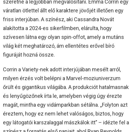
szeretné a legjobban megvalósítani. Emma Corrin egy
váratlan ötlettel állt elő karaktere jövőjét illetően egy
friss interjúban. A színész, aki Cassandra Novát
alakította a 2024-es sikerfilmben, elárulta, hogy
szívesen látna egy olyan spin-offot, amely a mutáns
világ két meghatározó, ám ellentétes erővel bíró
figuráját hozná össze.
Corrin a Variety-nek adott interjújában mesélt arról,
milyen érzés volt belépni a Marvel-moziuniverzum
őrült és gigantikus világába. A produkciót hatalmasnak
és lenyűgözőnek írta le, amelyben végig úgy érezte
magát, mintha egy vidámparkban sétálna. „Folyton azt
éreztem, hogy ez nem lehet valóságos, biztos, hogy
egy látogatói karszalaggal mászkálok itt” – idézte fel a
színész a forgatás első napjait, ahol Ryan Reynolds,