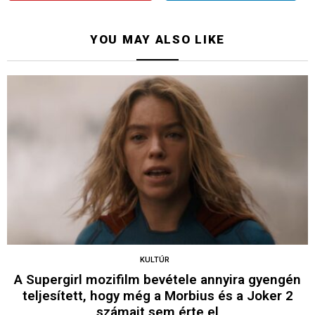
YOU MAY ALSO LIKE
KULTÚR
A Supergirl mozifilm bevétele annyira gyengén
teljesített, hogy még a Morbius és a Joker 2
számait sem érte el