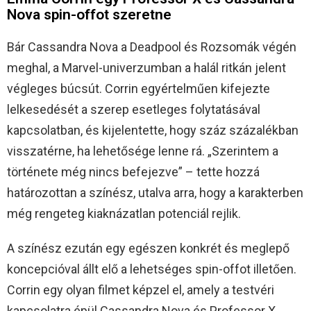
Nova spin-offot szeretne
Bár Cassandra Nova a Deadpool és Rozsomák végén
meghal, a Marvel-univerzumban a halál ritkán jelent
végleges búcsút. Corrin egyértelműen kifejezte
lelkesedését a szerep esetleges folytatásával
kapcsolatban, és kijelentette, hogy száz százalékban
visszatérne, ha lehetősége lenne rá. „Szerintem a
története még nincs befejezve” – tette hozzá
határozottan a színész, utalva arra, hogy a karakterben
még rengeteg kiaknázatlan potenciál rejlik.
A színész ezután egy egészen konkrét és meglepő
koncepcióval állt elő a lehetséges spin-offot illetően.
Corrin egy olyan filmet képzel el, amely a testvéri
kapcsolatra épül Cassandra Nova és Professor X