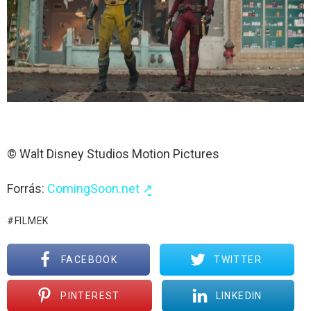
© Walt Disney Studios Motion Pictures
Forrás:
ComingSoon.net ↗̱
FILMEK
FACEBOOK
TWITTER
PINTEREST
LINKEDIN