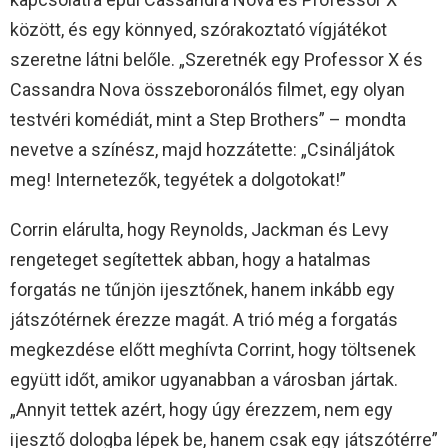
között, és egy könnyed, szórakoztató vígjátékot
szeretne látni belőle. „Szeretnék egy Professor X és
Cassandra Nova összeboronálós filmet, egy olyan
testvéri komédiát, mint a Step Brothers” – mondta
nevetve a színész, majd hozzátette: „Csináljátok
meg! Internetezők, tegyétek a dolgotokat!”
Corrin elárulta, hogy Reynolds, Jackman és Levy
rengeteget segítettek abban, hogy a hatalmas
forgatás ne tűnjön ijesztőnek, hanem inkább egy
játszótérnek érezze magát. A trió még a forgatás
megkezdése előtt meghívta Corrint, hogy töltsenek
együtt időt, amikor ugyanabban a városban jártak.
„Annyit tettek azért, hogy úgy érezzem, nem egy
ijesztő dologba lépek be, hanem csak egy játszótérre”