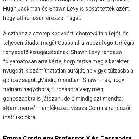
Hugh Jackman és Shawn Levy is sokat tettek azért,
hogy otthonosan érezze magát.
A színész a szerep kedvéért leborotválta a fejét, és
teljesen átadta magát Cassandra visszafogott, mégis
fenyegető kisugárzásának. Shawn Levy rendező
folyamatosan arra kérte, hogy tartsa meg a karakter
nyugodt, kiszámíthatatlan auráját, ne vigye túlzásba a
gonoszságot. „Mindig mondtam Shawn-nak, hogy
tudnám nagyobbra, furcsábbra vagy még
gonoszabbra is játszani, de ő mindig azt mondta:
»Nem, nem«” – emlékezett vissza Corrin a rendezői
instrukciókra.
Emma Corrin egy Professor X és Cassandra