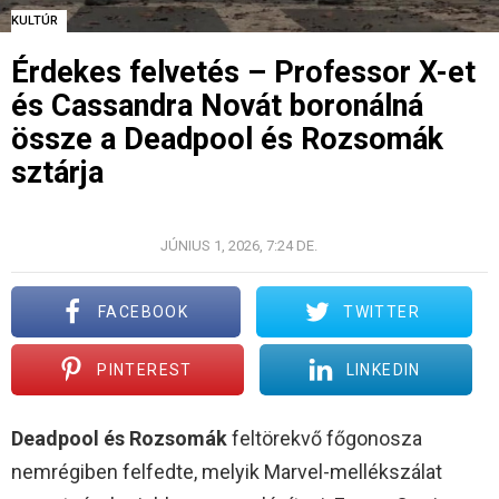
KULTÚR
Érdekes felvetés – Professor X-et
és Cassandra Novát boronálná
össze a Deadpool és Rozsomák
sztárja
© WALT DISNEY STUDIOS MOTION PICTURES
JÚNIUS 1, 2026, 7:24 DE.
FACEBOOK
TWITTER
PINTEREST
LINKEDIN
Deadpool és Rozsomák
feltörekvő főgonosza
nemrégiben felfedte, melyik Marvel-mellékszálat