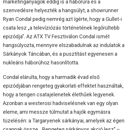
marketinganyagok eddig is a háborúra és a
szenvedésre helyezték a hangsúlyt, a showrunner
Ryan Condal pedig nemrég azt ígérte, hogy a Gullet-i
csata lesz „a televíziózás történetének legőrültebb
epizódja”. Az ATX TV Fesztiválon Condal ismét
hangsúlyozta, mennyire elszabadulnak az indulatok a
Sárkányok Táncában, és a pusztítást egyenesen a
nukleáris háborúhoz hasonlította.
Condal elárulta, hogy a harmadik évad első
epizódjában rengeteg gyakorlati effektet használtak,
hogy a tengeri csatajelenetek élethűek legyenek.
Azonban a westerosi hadviselésnek van egy olyan
eleme, ami messze túlmutat a hajók egymásra
tüzelésén: a Targaryenek sárkányai, amelyek az égen
csapnak össze. „Rengeteg sárkányos akció lesz” –