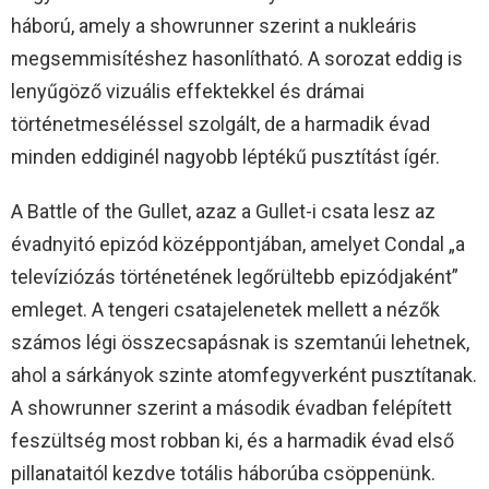
háború, amely a showrunner szerint a nukleáris
megsemmisítéshez hasonlítható. A sorozat eddig is
lenyűgöző vizuális effektekkel és drámai
történetmeséléssel szolgált, de a harmadik évad
minden eddiginél nagyobb léptékű pusztítást ígér.
A Battle of the Gullet, azaz a Gullet-i csata lesz az
évadnyitó epizód középpontjában, amelyet Condal „a
televíziózás történetének legőrültebb epizódjaként”
emleget. A tengeri csatajelenetek mellett a nézők
számos légi összecsapásnak is szemtanúi lehetnek,
ahol a sárkányok szinte atomfegyverként pusztítanak.
A showrunner szerint a második évadban felépített
feszültség most robban ki, és a harmadik évad első
pillanataitól kezdve totális háborúba csöppenünk.