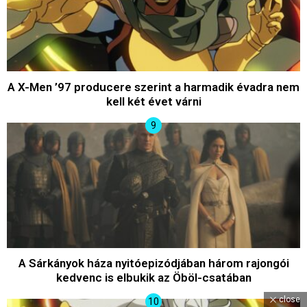
A X-Men ’97 producere szerint a harmadik évadra nem
kell két évet várni
A Sárkányok háza nyitóepizódjában három rajongói
kedvenc is elbukik az Öböl-csatában
close