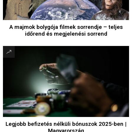
A majmok bolygója filmek sorrendje – teljes
időrend és megjelenési sorrend
Legjobb befizetés nélküli bónuszok 2025-ben |
Magyarország