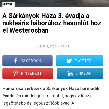
KULTÚR
A Sárkányok Háza 3. évadja a
nukleáris háborúhoz hasonlót hoz
el Westerosban
© HBO
JÚNIUS 2, 2026, 4:05 DU.
FACEBOOK
TWITTER
PINTEREST
LINKEDIN
Hamarosan érkezik a Sárkányok Háza harmadik
évada
, és minden jel arra mutat, hogy ez lesz a
legsötétebb és legpusztítóbb évad. A