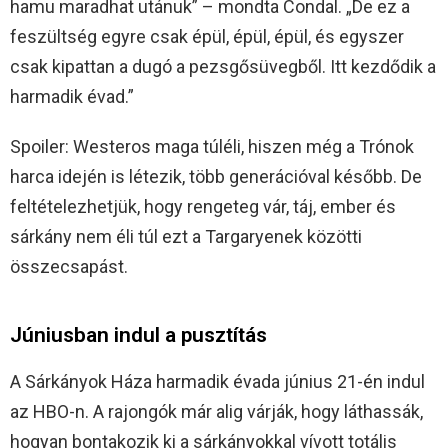
hamu maradhat utánuk” – mondta Condal. „De ez a
feszültség egyre csak épül, épül, épül, és egyszer
csak kipattan a dugó a pezsgősüvegből. Itt kezdődik a
harmadik évad.”
Spoiler: Westeros maga túléli, hiszen még a Trónok
harca idején is létezik, több generációval később. De
feltételezhetjük, hogy rengeteg vár, táj, ember és
sárkány nem éli túl ezt a Targaryenek közötti
összecsapást.
Júniusban indul a pusztítás
A Sárkányok Háza harmadik évada június 21-én indul
az HBO-n. A rajongók már alig várják, hogy láthassák,
hogyan bontakozik ki a sárkányokkal vívott totális