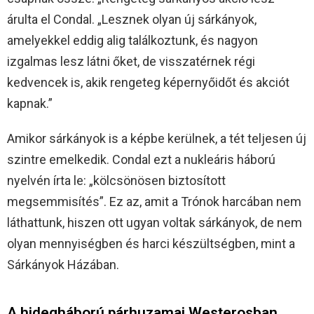
árulta el Condal. „Lesznek olyan új sárkányok,
amelyekkel eddig alig találkoztunk, és nagyon
izgalmas lesz látni őket, de visszatérnek régi
kedvencek is, akik rengeteg képernyőidőt és akciót
kapnak.”
Amikor sárkányok is a képbe kerülnek, a tét teljesen új
szintre emelkedik. Condal ezt a nukleáris háború
nyelvén írta le: „kölcsönösen biztosított
megsemmisítés”. Ez az, amit a Trónok harcában nem
láthattunk, hiszen ott ugyan voltak sárkányok, de nem
olyan mennyiségben és harci készültségben, mint a
Sárkányok Házában.
A hidegháború párhuzamai Westerosban