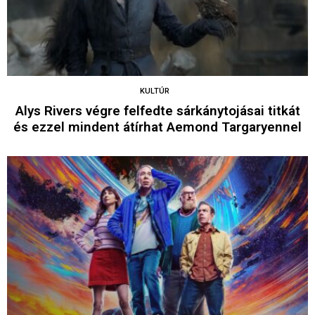
KULTÚR
Alys Rivers végre felfedte sárkánytojásai titkát
és ezzel mindent átírhat Aemond Targaryennel