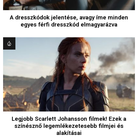
A dresszkódok jelentése, avagy íme minden
egyes férfi dresszkód elmagyarázva
Legjobb Scarlett Johansson filmek! Ezek a
színésznő legemlékezetesebb filmjei és
alakításai