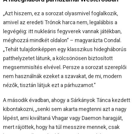
„Azt hiszem, ez a sorozat olyasmivel foglalkozik,
amivel az eredeti Trónok harca nem, legalábbis a
legvégéig: itt nukleáris fegyverek vannak játékban,
méghozzá mindkét oldalon” – magyarázta Condal.
„Tehát tulajdonképpen egy klasszikus hidegháborús
patthelyzetet látunk, a kölcsönösen biztosított
megsemmisítés elvével. Persze a sorozat szereplői
nem használnák ezeket a szavakat, de mi, modern
nézők, tisztán látjuk ezt a párhuzamot.”
A második évadban, ahogy a Sárkányok Tánca kezdett
kibontakozni, „senki sem akarta megtenni azt a nagy
lépést, ami kiváltaná Vhagar vagy Daemon haragját,
mert rájöttek, hogy ha túl messzire mennek, csak