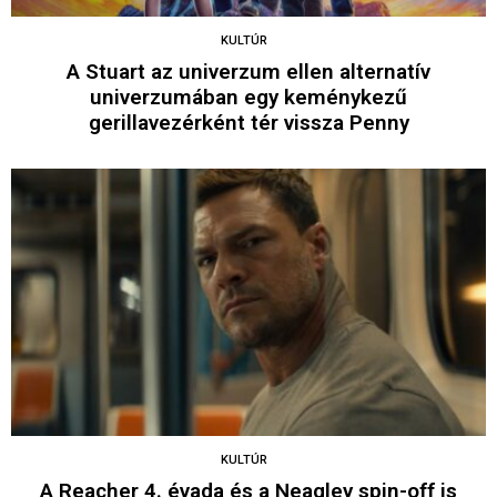
KULTÚR
A Stuart az univerzum ellen alternatív
univerzumában egy keménykezű
gerillavezérként tér vissza Penny
KULTÚR
A Reacher 4. évada és a Neagley spin-off is