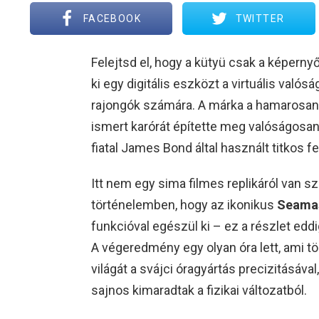
FACEBOOK
TWITTER
Felejtsd el, hogy a kütyü csak a képern
ki egy digitális eszközt a virtuális valós
rajongók számára. A márka a hamarosa
ismert karórát építette meg valóságosan, 
fiatal James Bond által használt titkos f
Itt nem egy sima filmes replikáról van s
történelemben, hogy az ikonikus
Seamas
funkcióval egészül ki – ez a részlet eddi
A végeredmény egy olyan óra lett, ami t
világát a svájci óragyártás precizitásáva
sajnos kimaradtak a fizikai változatból.