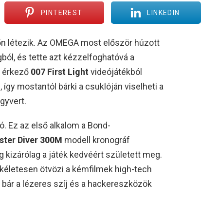
PINTEREST
LINKEDIN
yőn létezik. Az OMEGA most először húzott
ágból, és tette azt kézzelfoghatóvá a
n érkező
007 First Light
videójátékból
így mostantól bárki a csuklóján viselheti a
egyvert.
zó. Ez az első alkalom a Bond-
ter Diver 300M
modell kronográf
g kizárólag a játék kedvéért született meg.
ökéletesen ötvözi a kémfilmek high-tech
l, bár a lézeres szíj és a hackereszközök