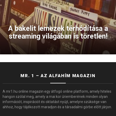
A bakelit lemezek térhódítása a
streaming világában is töretlen!
MR. 1 – AZ ALFAHÍM MAGAZIN
A mr1.hu online magazin egy átfogó online platform, amely hiteles
hangon szólal meg, amely a mai kor úriemberének minden olyan
információt, inspirációt és oktatást nyújt, amelyre szüksége van
ahhoz, hogy tájékozott maradjon és a társadalmi görbe előtt járjon.