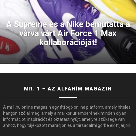
A Supreme és a Nike bemutatta a
várva várt Air Force 1 Max
kollaborációját!
MR. 1 – AZ ALFAHÍM MAGAZIN
A mr1.hu online magazin egy átfogó online platform, amely hiteles
hangon szólal meg, amely a mai kor úriemberének minden olyan
információt, inspirációt és oktatást nyújt, amelyre szüksége van
ahhoz, hogy tájékozott maradjon és a társadalmi görbe előtt járjon.